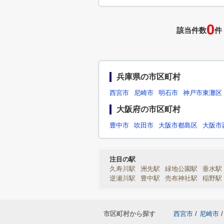
0
該当件数
件
兵庫県の市区町村
西宮市
尼崎市
明石市
神戸市東灘区
大阪府の市区町村
豊中市
吹田市
大阪市都島区
大阪市
注目の駅
久寿川駅
洲先駅
緑地公園駅
垂水駅
逆瀬川駅
豊中駅
売布神社駅
稲野駅
市区町村から探す
西宮市
/
尼崎市
/