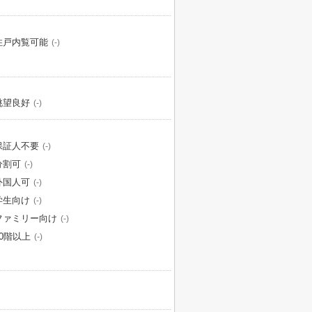
住戸内覧可能
(-)
眺望良好
(-)
保証人不要
(-)
分割可
(-)
外国人可
(-)
学生向け
(-)
ファミリー向け
(-)
10階以上
(-)