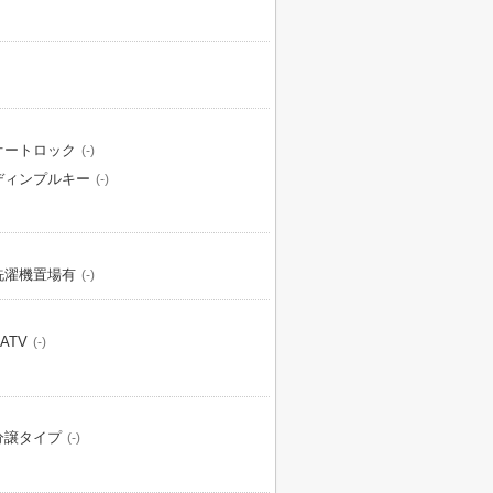
オートロック
(-)
ディンプルキー
(-)
洗濯機置場有
(-)
ATV
(-)
分譲タイプ
(-)