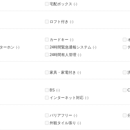
宅配ボックス
(-)
ロフト付き
(-)
カードキー
(-)
ンターホン
24時間緊急通報システム
(-)
(-)
24時間有人管理
(-)
家具・家電付き
(-)
BS
C
(-)
インターネット対応
(-)
バリアフリー
(-)
外観タイル張り
(-)