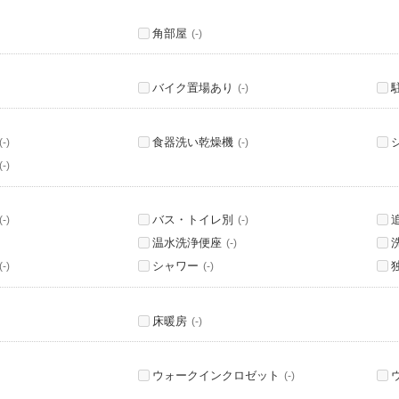
角部屋
(-)
バイク置場あり
(-)
食器洗い乾燥機
(-)
(-)
(-)
バス・トイレ別
(-)
(-)
温水洗浄便座
(-)
シャワー
(-)
(-)
床暖房
(-)
ウォークインクロゼット
(-)