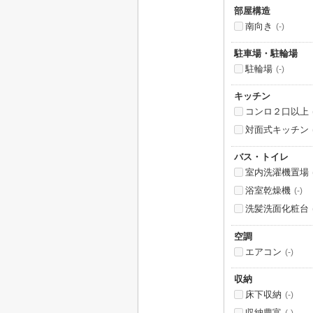
部屋構造
南向き
(-)
駐車場・駐輪場
駐輪場
(-)
キッチン
コンロ２口以上
対面式キッチン
バス・トイレ
室内洗濯機置場
浴室乾燥機
(-)
洗髪洗面化粧台
空調
エアコン
(-)
収納
床下収納
(-)
収納豊富
(-)