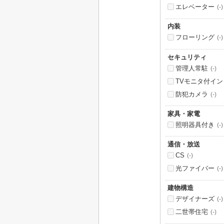
エレベーター
(-)
内装
フローリング
(-)
セキュリティ
管理人常駐
(-)
TVモニタ付イ
防犯カメラ
(-)
家具・家電
照明器具付き
(-)
通信・放送
CS
(-)
光ファイバー
(-)
建物構造
デザイナーズ
(-)
二世帯住宅
(-)