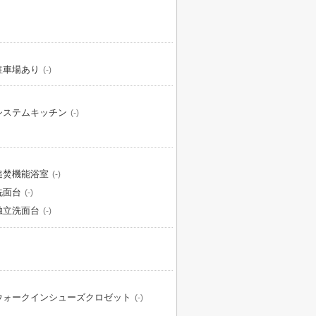
駐車場あり
(-)
システムキッチン
(-)
追焚機能浴室
(-)
洗面台
(-)
独立洗面台
(-)
ウォークインシューズクロゼット
(-)