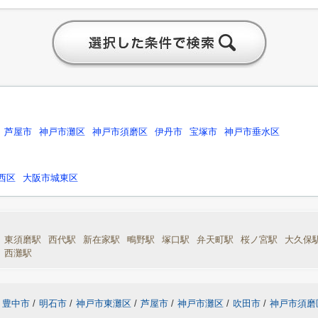
芦屋市
神戸市灘区
神戸市須磨区
伊丹市
宝塚市
神戸市垂水区
西区
大阪市城東区
東須磨駅
西代駅
新在家駅
鴫野駅
塚口駅
弁天町駅
桜ノ宮駅
大久保
西灘駅
豊中市
/
明石市
/
神戸市東灘区
/
芦屋市
/
神戸市灘区
/
吹田市
/
神戸市須磨