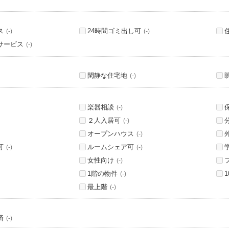
ス
24時間ゴミ出し可
(-)
(-)
サービス
(-)
閑静な住宅地
(-)
楽器相談
(-)
２人入居可
(-)
オープンハウス
(-)
可
ルームシェア可
(-)
(-)
女性向け
(-)
1階の物件
(-)
最上階
(-)
済
(-)