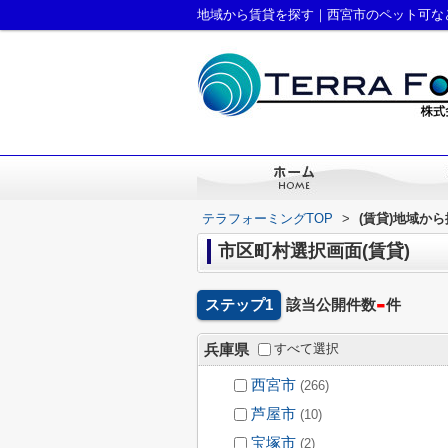
地域から賃貸を探す｜西宮市のペット可な
テラフォーミングTOP
>
(賃貸)地域か
市区町村選択画面(賃貸)
-
ステップ1
該当公開件数
件
すべて選択
兵庫県
西宮市
(266)
芦屋市
(10)
宝塚市
(2)