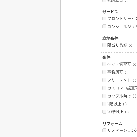
サービス
フロントサービ
コンシェルジュ
立地条件
陽当り良好
(-)
条件
ペット飼育可
(-)
事務所可
(-)
フリーレント
(-)
ガスコンロ設置
カップル向け
(-)
2階以上
(-)
20階以上
(-)
リフォーム
リノベーション