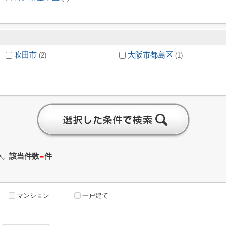
吹田市
大阪市都島区
(2)
(1)
-
い。該当件数
件
マンション
一戸建て