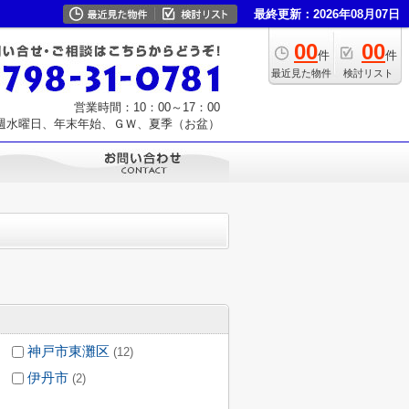
最終更新：2026年08月07日
00
00
件
件
最近見た物件
検討リスト
営業時間：10：00～17：00
週水曜日、年末年始、ＧＷ、夏季（お盆）
神戸市東灘区
(12)
伊丹市
(2)