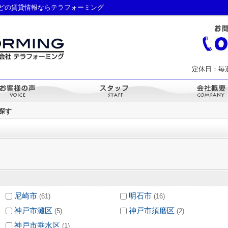
どの賃貸情報ならテラフォーミング
定休日：毎
ら探す
尼崎市
明石市
(61)
(16)
神戸市灘区
神戸市須磨区
(5)
(2)
神戸市垂水区
(1)