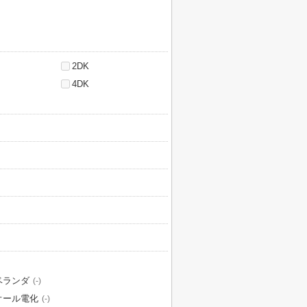
2DK
4DK
ベランダ
(-)
オール電化
(-)