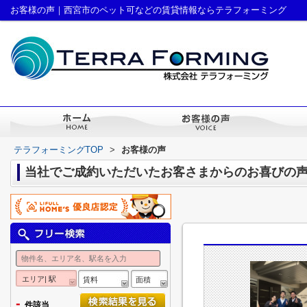
お客様の声｜西宮市のペット可などの賃貸情報ならテラフォーミング
テラフォーミングTOP
>
お客様の声
当社でご成約いただいたお客さまからのお喜びの
エリア| 駅
賃料
面積
-
件該当