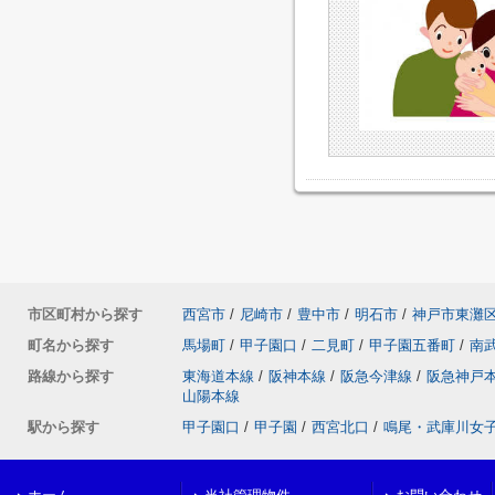
市区町村から探す
西宮市
/
尼崎市
/
豊中市
/
明石市
/
神戸市東灘
町名から探す
馬場町
/
甲子園口
/
二見町
/
甲子園五番町
/
南
路線から探す
東海道本線
/
阪神本線
/
阪急今津線
/
阪急神戸
山陽本線
駅から探す
甲子園口
/
甲子園
/
西宮北口
/
鳴尾・武庫川女