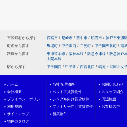
市区町村から探す
西宮市
/
尼崎市
/
豊中市
/
明石市
/
神戸市東灘
町名から探す
馬場町
/
甲子園口
/
二見町
/
甲子園五番町
/
南
路線から探す
東海道本線
/
阪神本線
/
阪急今津線
/
阪急神戸
山陽本線
駅から探す
甲子園口
/
甲子園
/
西宮北口
/
鳴尾・武庫川女
ホーム
当社管理物件
お問い合わせ
会社概要
ペット可賃貸物件
スタッフ紹介
プライバシーポリシー
シングル向け賃貸物件
周辺施設
利用規約
ファミリー向け賃貸物件
お客様の声
サイトマップ
新築物件
物件カタログ