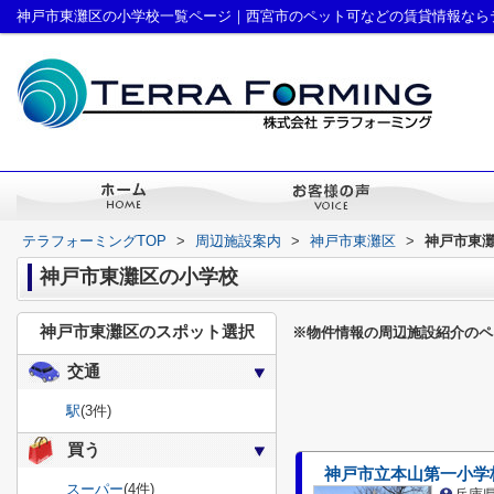
神戸市東灘区の小学校一覧ページ｜西宮市のペット可などの賃貸情報なら
テラフォーミングTOP
>
周辺施設案内
>
神戸市東灘区
>
神戸市東
神戸市東灘区の小学校
神戸市東灘区のスポット選択
※物件情報の周辺施設紹介のペ
交通
駅
(3件)
買う
神戸市立本山第一小学
スーパー
(4件)