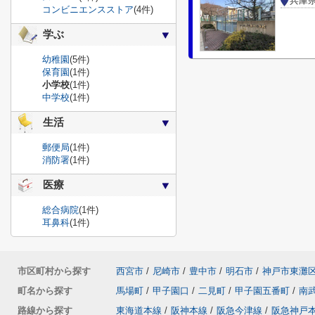
コンビニエンスストア
(4件)
学ぶ
幼稚園
(5件)
保育園
(1件)
小学校
(1件)
中学校
(1件)
生活
郵便局
(1件)
消防署
(1件)
医療
総合病院
(1件)
耳鼻科
(1件)
市区町村から探す
西宮市
/
尼崎市
/
豊中市
/
明石市
/
神戸市東灘
町名から探す
馬場町
/
甲子園口
/
二見町
/
甲子園五番町
/
南
路線から探す
東海道本線
/
阪神本線
/
阪急今津線
/
阪急神戸