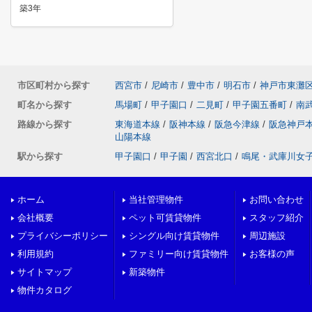
築3年
市区町村から探す
西宮市
/
尼崎市
/
豊中市
/
明石市
/
神戸市東灘
町名から探す
馬場町
/
甲子園口
/
二見町
/
甲子園五番町
/
南
路線から探す
東海道本線
/
阪神本線
/
阪急今津線
/
阪急神戸
山陽本線
駅から探す
甲子園口
/
甲子園
/
西宮北口
/
鳴尾・武庫川女
ホーム
当社管理物件
お問い合わせ
会社概要
ペット可賃貸物件
スタッフ紹介
プライバシーポリシー
シングル向け賃貸物件
周辺施設
利用規約
ファミリー向け賃貸物件
お客様の声
サイトマップ
新築物件
物件カタログ