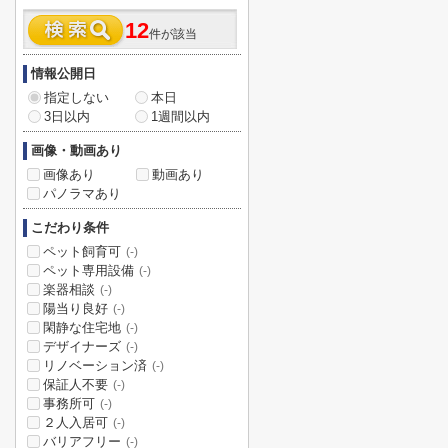
12
件が該当
情報公開日
指定しない
本日
3日以内
1週間以内
画像・動画あり
画像あり
動画あり
パノラマあり
こだわり条件
ペット飼育可
(-)
ペット専用設備
(-)
楽器相談
(-)
陽当り良好
(-)
閑静な住宅地
(-)
デザイナーズ
(-)
リノベーション済
(-)
保証人不要
(-)
事務所可
(-)
２人入居可
(-)
バリアフリー
(-)