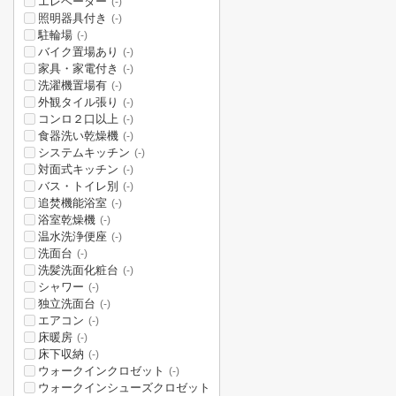
エレベーター
(-)
照明器具付き
(-)
駐輪場
(-)
バイク置場あり
(-)
家具・家電付き
(-)
洗濯機置場有
(-)
外観タイル張り
(-)
コンロ２口以上
(-)
食器洗い乾燥機
(-)
システムキッチン
(-)
対面式キッチン
(-)
バス・トイレ別
(-)
追焚機能浴室
(-)
浴室乾燥機
(-)
温水洗浄便座
(-)
洗面台
(-)
洗髪洗面化粧台
(-)
シャワー
(-)
独立洗面台
(-)
エアコン
(-)
床暖房
(-)
床下収納
(-)
ウォークインクロゼット
(-)
ウォークインシューズクロゼット