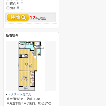
南向き
(-)
角部屋
(-)
12
件が該当
新着物件
エステート奥二見
兵庫県西宮市二見町11-30
東海道本線「甲子園口」駅 徒歩5分