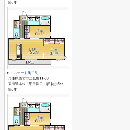
築3年
エステート奥二見
兵庫県西宮市二見町11-30
東海道本線「甲子園口」駅 徒歩5分
築3年