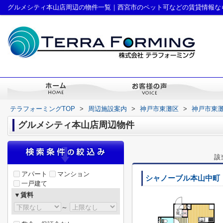
グルメシティ本山店周辺の物件一覧｜西宮市のペット可などの賃貸情報な
テラフォーミングTOP
>
周辺施設案内
>
神戸市東灘区
>
神戸市東
グルメシティ本山店周辺物件
該
アパート
マンション
シャノーブル本山中町
一戸建て
▼賃料
～