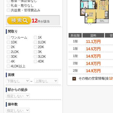
敷金・保証金なし
礼金・敷引なし
共益費・管理費込み
12
件が該当
間取り
所在階
賃料
管
ワンルーム
1K
11.1
万円
1階
1DK
1LDK
2K
2DK
14.5
万円
1階
2LDK
3K
14.9
万円
1階
3DK
3LDK
4K
4DK
14.9
万円
2階
4LDK以上
14.9
万円
2階
面積
その他の空室情報(全
12
+
～
駅からの徒歩
築年数