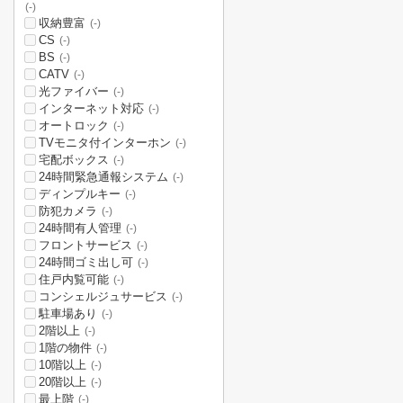
(-)
収納豊富
(-)
CS
(-)
BS
(-)
CATV
(-)
光ファイバー
(-)
インターネット対応
(-)
オートロック
(-)
TVモニタ付インターホン
(-)
宅配ボックス
(-)
24時間緊急通報システム
(-)
ディンプルキー
(-)
防犯カメラ
(-)
24時間有人管理
(-)
フロントサービス
(-)
24時間ゴミ出し可
(-)
住戸内覧可能
(-)
コンシェルジュサービス
(-)
駐車場あり
(-)
2階以上
(-)
1階の物件
(-)
10階以上
(-)
20階以上
(-)
最上階
(-)