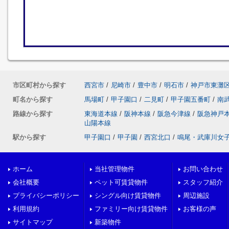
市区町村から探す
西宮市
/
尼崎市
/
豊中市
/
明石市
/
神戸市東灘
町名から探す
馬場町
/
甲子園口
/
二見町
/
甲子園五番町
/
南
路線から探す
東海道本線
/
阪神本線
/
阪急今津線
/
阪急神戸
山陽本線
駅から探す
甲子園口
/
甲子園
/
西宮北口
/
鳴尾・武庫川女
ホーム
当社管理物件
お問い合わせ
会社概要
ペット可賃貸物件
スタッフ紹介
プライバシーポリシー
シングル向け賃貸物件
周辺施設
利用規約
ファミリー向け賃貸物件
お客様の声
サイトマップ
新築物件