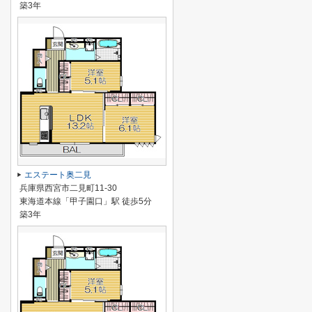
築3年
エステート奥二見
兵庫県西宮市二見町11-30
東海道本線「甲子園口」駅 徒歩5分
築3年