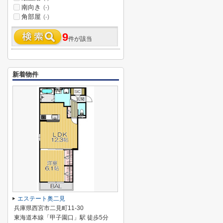
南向き
(-)
角部屋
(-)
9
件が該当
新着物件
エステート奥二見
兵庫県西宮市二見町11-30
東海道本線「甲子園口」駅 徒歩5分