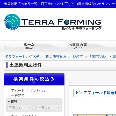
出屋敷周辺の物件一覧｜西宮市のペット可などの賃貸情報ならテラフォー
テラフォーミングTOP
>
周辺施設案内
>
尼崎市
>
尼崎市の駅
>
出屋敷周辺物件
アパート
マンション
ピュアフィールド建家
一戸建て
▼賃料
～