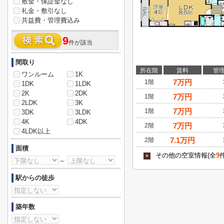
敷金・保証金なし
礼金・敷引なし
共益費・管理費込み
9
件が該当
間取り
所在階
賃料
管
ワンルーム
1K
7
万円
1階
1DK
1LDK
2K
2DK
7
万円
1階
2LDK
3K
7
万円
1階
3DK
3LDK
4K
4DK
7
万円
2階
4LDK以上
7.1
万円
2階
面積
その他の空室情報(全
9
+
～
駅からの徒歩
築年数