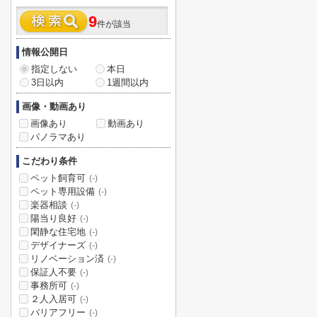
9
件が該当
情報公開日
指定しない
本日
3日以内
1週間以内
画像・動画あり
画像あり
動画あり
パノラマあり
こだわり条件
ペット飼育可
(-)
ペット専用設備
(-)
楽器相談
(-)
陽当り良好
(-)
閑静な住宅地
(-)
デザイナーズ
(-)
リノベーション済
(-)
保証人不要
(-)
事務所可
(-)
２人入居可
(-)
バリアフリー
(-)