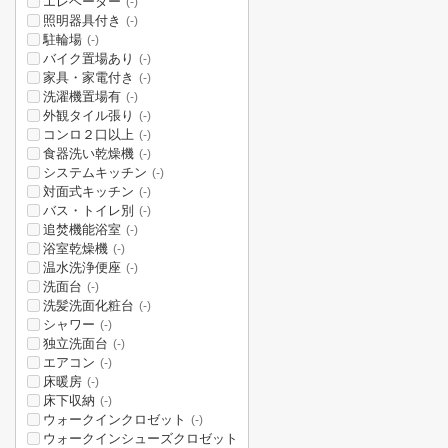
エレベーター
(-)
照明器具付き
(-)
駐輪場
(-)
バイク置場あり
(-)
家具・家電付き
(-)
洗濯機置場有
(-)
外観タイル張り
(-)
コンロ２口以上
(-)
食器洗い乾燥機
(-)
システムキッチン
(-)
対面式キッチン
(-)
バス・トイレ別
(-)
追焚機能浴室
(-)
浴室乾燥機
(-)
温水洗浄便座
(-)
洗面台
(-)
洗髪洗面化粧台
(-)
シャワー
(-)
独立洗面台
(-)
エアコン
(-)
床暖房
(-)
床下収納
(-)
ウォークインクロゼット
(-)
ウォークインシューズクロゼット