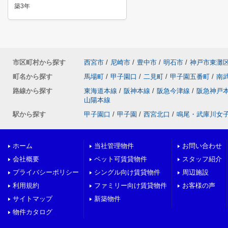
築3年
市区町村から探す
西宮市
/
尼崎市
/
豊中市
/
明石市
/
神戸市東灘
町名から探す
馬場町
/
甲子園口
/
二見町
/
甲子園五番町
/
南
路線から探す
東海道本線
/
阪神本線
/
阪急今津線
/
阪急神戸
山陽本線
駅から探す
甲子園口
/
甲子園
/
西宮北口
/
鳴尾・武庫川女
ホーム
当社管理物件
お問い合わせ
会社概要
ペット可賃貸物件
スタッフ紹介
プライバシーポリシー
シングル向け賃貸物件
周辺施設
利用規約
ファミリー向け賃貸物件
お客様の声
サイトマップ
新築物件
物件カタログ