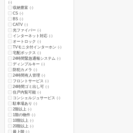
(-)
収納豊富
(-)
CS
(-)
BS
(-)
CATV
(-)
光ファイバー
(-)
インターネット対応
(-)
オートロック
(-)
TVモニタ付インターホン
(-)
宅配ボックス
(-)
24時間緊急通報システム
(-)
ディンプルキー
(-)
防犯カメラ
(-)
24時間有人管理
(-)
フロントサービス
(-)
24時間ゴミ出し可
(-)
住戸内覧可能
(-)
コンシェルジュサービス
(-)
駐車場あり
(-)
2階以上
(-)
1階の物件
(-)
10階以上
(-)
20階以上
(-)
最上階
(-)