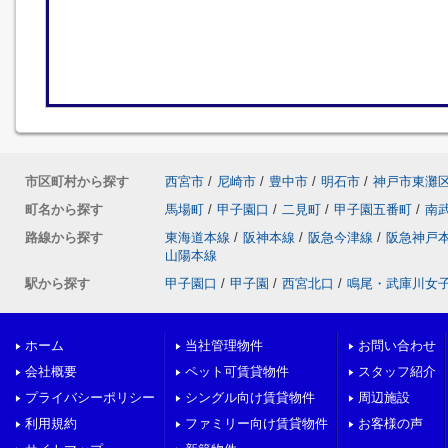
市区町村から探す
西宮市
/
尼崎市
/
豊中市
/
明石市
/
神戸市東灘
町名から探す
馬場町
/
甲子園口
/
二見町
/
甲子園五番町
/
南
路線から探す
東海道本線
/
阪神本線
/
阪急今津線
/
阪急神戸
山陽本線
駅から探す
甲子園口
/
甲子園
/
西宮北口
/
鳴尾・武庫川女
ホーム
当社管理物件
お問い合わせ
会社概要
ペット可賃貸物件
スタッフ紹介
プライバシーポリシー
シングル向け賃貸物件
周辺施設
利用規約
ファミリー向け賃貸物件
お客様の声