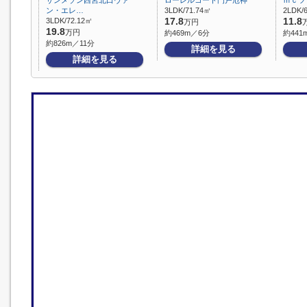
サンメゾン西宮北口ヴァ
ローレルコート門戸厄神
ｍｃツ
ン・エレ…
3LDK/71.74㎡
2LDK/
3LDK/72.12㎡
17.8
11.8
万円
19.8
万円
約469m／6分
約441
約826m／11分
詳細を見る
詳細を見る