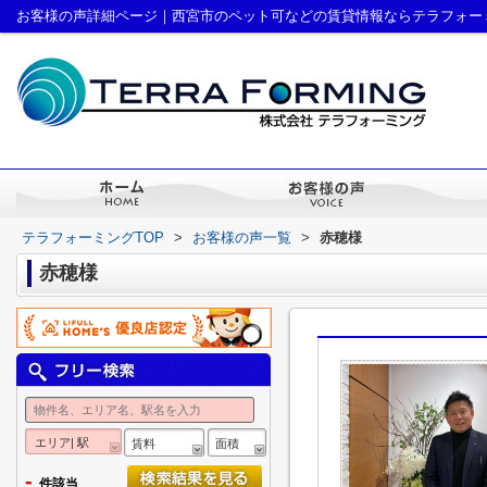
お客様の声詳細ページ｜西宮市のペット可などの賃貸情報ならテラフォー
テラフォーミングTOP
>
お客様の声一覧
>
赤穂様
赤穂様
エリア| 駅
賃料
面積
-
件該当