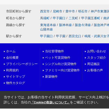
市区町村から探す
西宮市
/
尼崎市
/
豊中市
/
明石市
/
神戸市東灘
町名から探す
馬場町
/
甲子園口
/
二見町
/
甲子園五番町
/
南
路線から探す
東海道本線
/
阪神本線
/
阪急今津線
/
阪急神戸
山陽本線
駅から探す
甲子園口
/
甲子園
/
西宮北口
/
鳴尾・武庫川女
ホーム
当社管理物件
お問い合わせ
会社概要
ペット可賃貸物件
スタッフ紹介
プライバシーポリシー
シングル向け賃貸物件
周辺施設
利用規約
ファミリー向け賃貸物件
お客様の声
サイトマップ
新築物件
物件カタログ
当サイトでは、お客様の当サイト利用状況把握、サービス向上検討を目
詳しくは、当社の
をご確認ください。
「Cookieの取扱いについて」