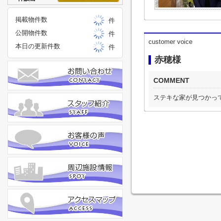
掲載物件数
件
公開物件数
件
customer voice
本日の更新件数
件
赤穂様
COMMENT
ステキな家が見つかっ