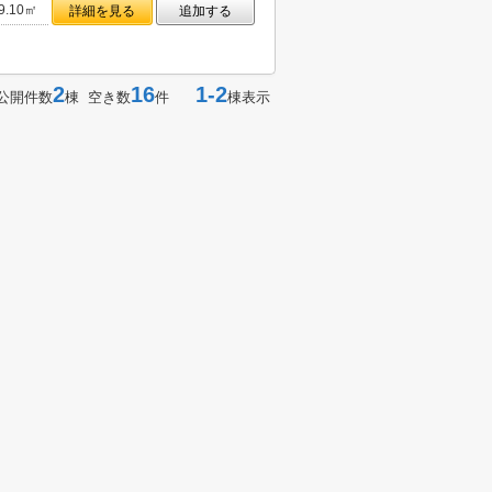
9.10㎡
詳細を見る
追加する
2
16
1-2
公開件数
棟 空き数
件
棟表示