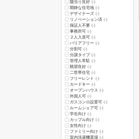
陽当り良好
(-)
閑静な住宅地
(-)
デザイナーズ
(-)
リノベーション済
(-)
保証人不要
(-)
事務所可
(-)
２人入居可
(-)
バリアフリー
(-)
分割可
(-)
分譲タイプ
(-)
管理人常駐
(-)
眺望良好
(-)
二世帯住宅
(-)
フリーレント
(-)
カードキー
(-)
オープンハウス
(-)
外国人可
(-)
ガスコンロ設置可
(-)
ルームシェア可
(-)
学生向け
(-)
カップル向け
(-)
女性向け
(-)
ファミリー向け
(-)
室内洗濯機置場
(-)