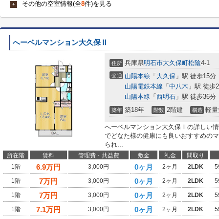
その他の空室情報(全
8
件)を見る
+
へーベルマンション大久保Ⅱ
兵庫県
明石市
大久保町松陰
4-1
住所
交通
山陽本線
「
大久保
」駅 徒歩15分
山陽電鉄本線
「
中八木
」駅 徒歩2
山陽本線
「
西明石
」駅 徒歩36分
築18年
2階建
軽量
築年
階数
構造
へーベルマンション大久保Ⅱの詳しい情
でどなた様の健康にも良いおすすめのマ
られ...
所在階
賃料
管理費・共益費
敷金
礼金
間取り
6.9
万円
0ヶ月
1階
3,000円
2ヶ月
2LDK
5
7
万円
0ヶ月
1階
3,000円
2ヶ月
2LDK
5
7
万円
0ヶ月
1階
3,000円
2ヶ月
2LDK
5
7.1
万円
0ヶ月
1階
3,000円
2ヶ月
2LDK
5