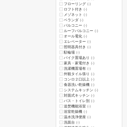
フローリング
(-)
ロフト付き
(-)
メゾネット
(-)
ベランダ
(-)
バルコニー
(-)
ルーフバルコニー
(-)
オール電化
(-)
エレベーター
(-)
照明器具付き
(-)
駐輪場
(-)
バイク置場あり
(-)
家具・家電付き
(-)
洗濯機置場有
(-)
外観タイル張り
(-)
コンロ２口以上
(-)
食器洗い乾燥機
(-)
システムキッチン
(-)
対面式キッチン
(-)
バス・トイレ別
(-)
追焚機能浴室
(-)
浴室乾燥機
(-)
温水洗浄便座
(-)
洗面台
(-)