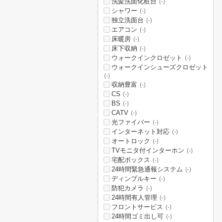
洗髪洗面化粧台
(-)
シャワー
(-)
独立洗面台
(-)
エアコン
(-)
床暖房
(-)
床下収納
(-)
ウォークインクロゼット
(-)
ウォークインシューズクロゼット
(-)
収納豊富
(-)
CS
(-)
BS
(-)
CATV
(-)
光ファイバー
(-)
インターネット対応
(-)
オートロック
(-)
TVモニタ付インターホン
(-)
宅配ボックス
(-)
24時間緊急通報システム
(-)
ディンプルキー
(-)
防犯カメラ
(-)
24時間有人管理
(-)
フロントサービス
(-)
24時間ゴミ出し可
(-)