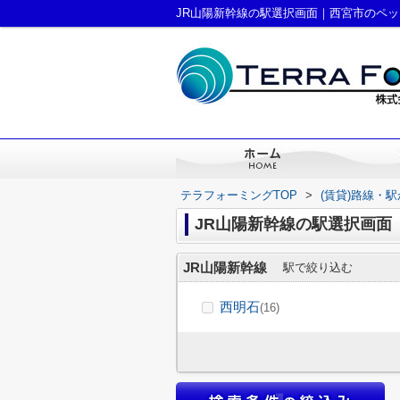
JR山陽新幹線の駅選択画面｜西宮市のペ
テラフォーミングTOP
>
(賃貸)路線・
JR山陽新幹線の駅選択画面
JR山陽新幹線
駅で絞り込む
西明石
(16)