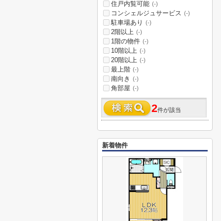
住戸内覧可能
(-)
コンシェルジュサービス
(-)
駐車場あり
(-)
2階以上
(-)
1階の物件
(-)
10階以上
(-)
20階以上
(-)
最上階
(-)
南向き
(-)
角部屋
(-)
2
件が該当
新着物件