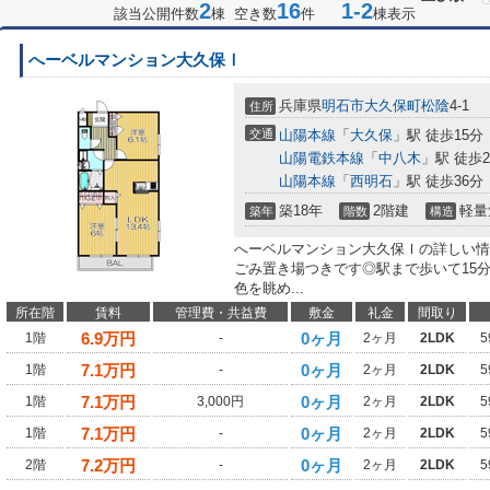
2
16
1-2
該当公開件数
棟 空き数
件
棟表示
へーベルマンション大久保Ⅰ
兵庫県
明石市
大久保町松陰
4-1
住所
交通
山陽本線
「
大久保
」駅 徒歩15分
山陽電鉄本線
「
中八木
」駅 徒歩2
山陽本線
「
西明石
」駅 徒歩36分
築18年
2階建
軽量
築年
階数
構造
へーベルマンション大久保Ⅰの詳しい情
ごみ置き場つきです◎駅まで歩いて15
色を眺め...
所在階
賃料
管理費・共益費
敷金
礼金
間取り
6.9
万円
0ヶ月
1階
-
2ヶ月
2LDK
5
7.1
万円
0ヶ月
1階
-
2ヶ月
2LDK
5
7.1
万円
0ヶ月
1階
3,000円
2ヶ月
2LDK
5
7.1
万円
0ヶ月
1階
-
2ヶ月
2LDK
5
7.2
万円
0ヶ月
2階
-
2ヶ月
2LDK
5