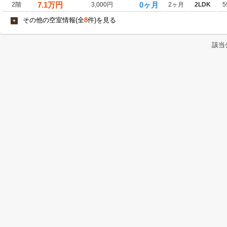
7.1
万円
0ヶ月
2階
3,000円
2ヶ月
2LDK
5
その他の空室情報(全
8
件)を見る
+
該当