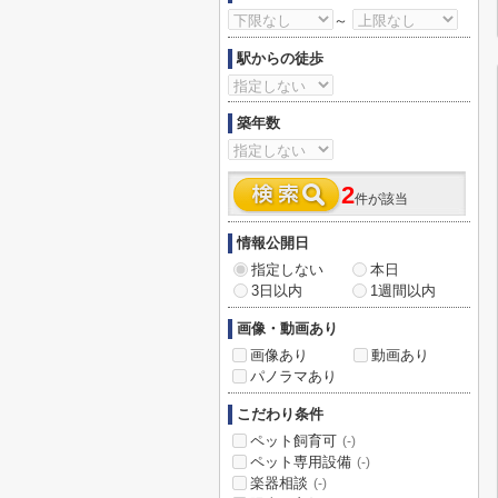
～
駅からの徒歩
築年数
2
件が該当
情報公開日
指定しない
本日
3日以内
1週間以内
画像・動画あり
画像あり
動画あり
パノラマあり
こだわり条件
ペット飼育可
(-)
ペット専用設備
(-)
楽器相談
(-)