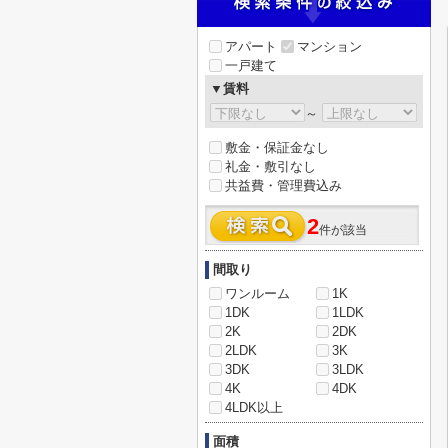
アパート
マンション
一戸建て
▼賃料
～
敷金・保証金なし
礼金・敷引なし
共益費・管理費込み
2
件が該当
間取り
ワンルーム
1K
1DK
1LDK
2K
2DK
2LDK
3K
3DK
3LDK
4K
4DK
4LDK以上
面積