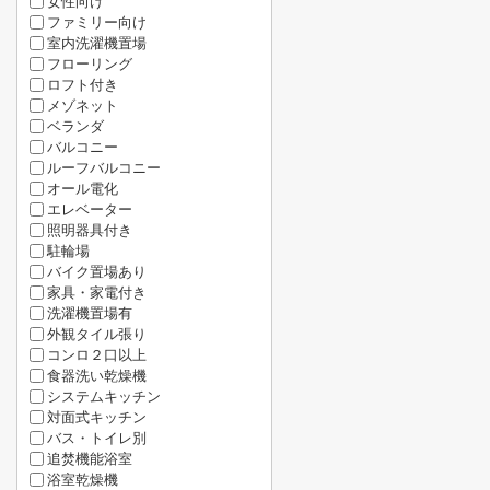
女性向け
ファミリー向け
室内洗濯機置場
フローリング
ロフト付き
メゾネット
ベランダ
バルコニー
ルーフバルコニー
オール電化
エレベーター
照明器具付き
駐輪場
バイク置場あり
家具・家電付き
洗濯機置場有
外観タイル張り
コンロ２口以上
食器洗い乾燥機
システムキッチン
対面式キッチン
バス・トイレ別
追焚機能浴室
浴室乾燥機