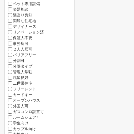
ペット専用設備
楽器相談
陽当り良好
閑静な住宅地
デザイナーズ
リノベーション済
保証人不要
事務所可
２人入居可
バリアフリー
分割可
分譲タイプ
管理人常駐
眺望良好
二世帯住宅
フリーレント
カードキー
オープンハウス
外国人可
ガスコンロ設置可
ルームシェア可
学生向け
カップル向け