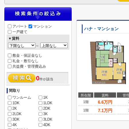
アパート
マンション
ハナ・マンション
一戸建て
▼賃料
～
敷金・保証金なし
礼金・敷引なし
共益費・管理費込み
0
件が該当
間取り
所在階
賃料
管
ワンルーム
1K
6.6
万円
1階
1DK
1LDK
2K
2DK
7.1
万円
1階
2LDK
3K
3DK
3LDK
4K
4DK