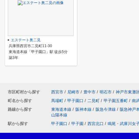
エステート奥二見
兵庫県西宮市二見町11-30
東海道本線「甲子園口」駅 徒歩5分
築3年
市区町村から探す
西宮市
/
尼崎市
/
豊中市
/
明石市
/
神戸市東灘
町名から探す
馬場町
/
甲子園口
/
二見町
/
甲子園五番町
/
南
路線から探す
東海道本線
/
阪神本線
/
阪急今津線
/
阪急神戸
山陽本線
駅から探す
甲子園口
/
甲子園
/
西宮北口
/
鳴尾・武庫川女