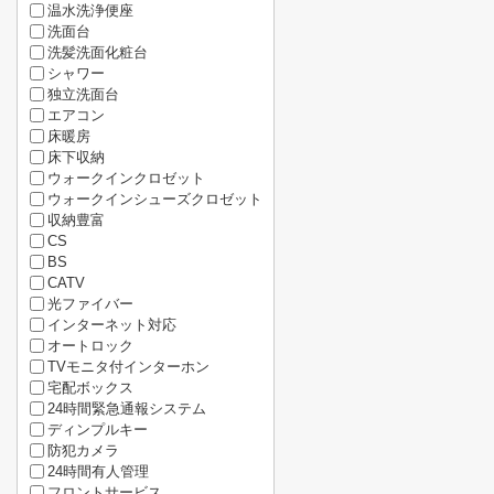
温水洗浄便座
洗面台
洗髪洗面化粧台
シャワー
独立洗面台
エアコン
床暖房
床下収納
ウォークインクロゼット
ウォークインシューズクロゼット
収納豊富
CS
BS
CATV
光ファイバー
インターネット対応
オートロック
TVモニタ付インターホン
宅配ボックス
24時間緊急通報システム
ディンプルキー
防犯カメラ
24時間有人管理
フロントサービス