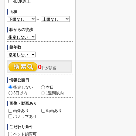
4LDK以上
面積
～
駅からの徒歩
築年数
0
件が該当
情報公開日
指定しない
本日
3日以内
1週間以内
画像・動画あり
画像あり
動画あり
パノラマあり
こだわり条件
ペット飼育可