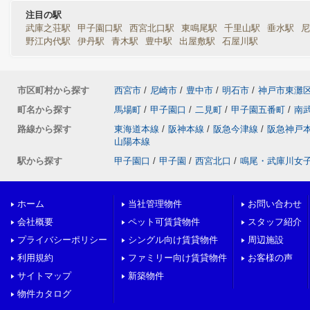
注目の駅
武庫之荘駅
甲子園口駅
西宮北口駅
東鳴尾駅
千里山駅
垂水駅
尼
野江内代駅
伊丹駅
青木駅
豊中駅
出屋敷駅
石屋川駅
市区町村から探す
西宮市
/
尼崎市
/
豊中市
/
明石市
/
神戸市東灘
町名から探す
馬場町
/
甲子園口
/
二見町
/
甲子園五番町
/
南
路線から探す
東海道本線
/
阪神本線
/
阪急今津線
/
阪急神戸
山陽本線
駅から探す
甲子園口
/
甲子園
/
西宮北口
/
鳴尾・武庫川女
ホーム
当社管理物件
お問い合わせ
会社概要
ペット可賃貸物件
スタッフ紹介
プライバシーポリシー
シングル向け賃貸物件
周辺施設
利用規約
ファミリー向け賃貸物件
お客様の声
サイトマップ
新築物件
物件カタログ