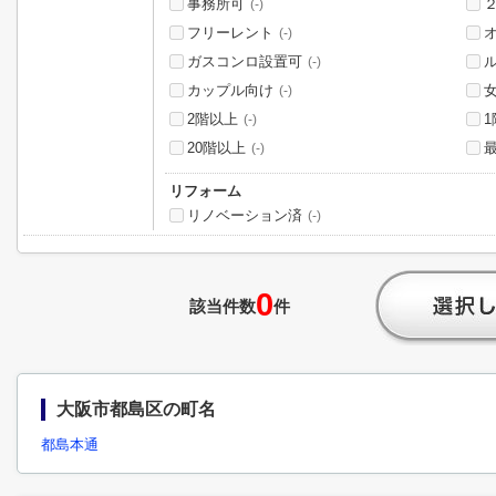
事務所可
(-)
フリーレント
(-)
ガスコンロ設置可
(-)
カップル向け
(-)
2階以上
(-)
20階以上
(-)
リフォーム
リノベーション済
(-)
0
該当件数
件
大阪市都島区の町名
都島本通