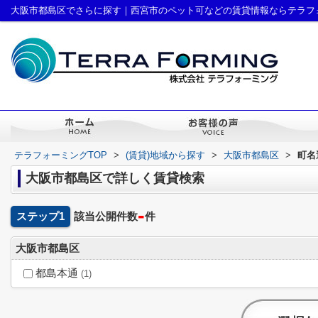
大阪市都島区でさらに探す｜西宮市のペット可などの賃貸情報ならテラフ
テラフォーミングTOP
>
(賃貸)地域から探す
>
大阪市都島区
>
町名
大阪市都島区で詳しく賃貸検索
-
ステップ1
該当公開件数
件
大阪市都島区
都島本通
(1)