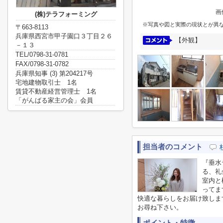
画
(株)テラフォーミング
※写真や図と実際の現状とが異
〒663-8113
兵庫県西宮市甲子園口３丁目２６
【外観】
－１３
TEL/0798-31-0781
FAX/0798-31-0782
兵庫県知事 (3) 第204217号
宅地建物取引士 1名
賃貸不動産経営管理士 1名
「がんばる家主の会」会員
担当者のコメント
『垂水
る、礼
室内と
ってま
快適な暮らしをお届け致しま
お尋ね下さい。