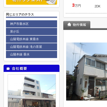
3
万円
2DK
同じエリアのテラス
神戸市垂水区
泉が丘
山陽電鉄本線 東垂水
山陽電鉄本線 滝の茶屋
山陽本線 垂水