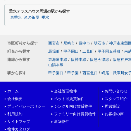
垂水テラスハウス周辺の駅から探す
東垂水
滝の茶屋
垂水
市区町村から探す
西宮市
/
尼崎市
/
豊中市
/
明石市
/
神戸市東灘
町名から探す
馬場町
/
甲子園口
/
二見町
/
甲子園五番町
/
南
路線から探す
東海道本線
/
阪神本線
/
阪急今津線
/
阪急神戸
山陽本線
駅から探す
甲子園口
/
甲子園
/
西宮北口
/
鳴尾・武庫川女
ホーム
当社管理物件
お問い合わせ
会社概要
ペット可賃貸物件
スタッフ紹介
プライバシーポリシー
シングル向け賃貸物件
周辺施設
利用規約
ファミリー向け賃貸物件
お客様の声
サイトマップ
新築物件
物件カタログ