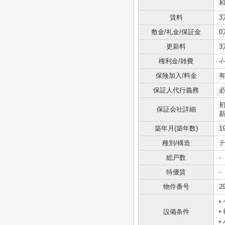
和
賃料
3
敷金/礼金/保証金
0
更新料
3
権利金/雑費
-/-
保険加入/料金
有
保証人代行義務
保証会社詳細
築年月(築年数)
1
種別/構造
テ
総戸数
-
特優賃
-
物件番号
2
設備条件