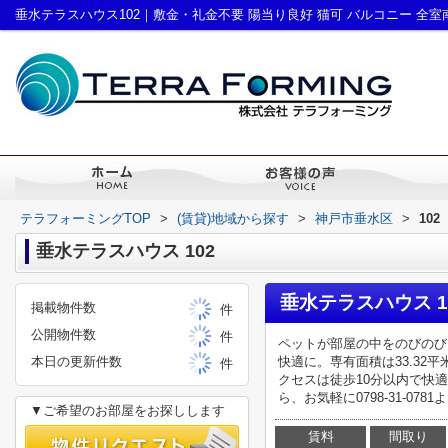
テラフォーミングTOP
>
(賃貸)地域から探す
>
神戸市垂水区
>
102
垂水テラスハウス 102
垂水テラスハウス 
掲載物件数
件
公開物件数
件
ペットが部屋の中をのびのび
本日の更新件数
快適に。専有面積は33.3
件
クセスは徒歩10分以内で快
ら、お気軽に0798-31-07
▼ご希望のお部屋をお探しします
賃料
間取り