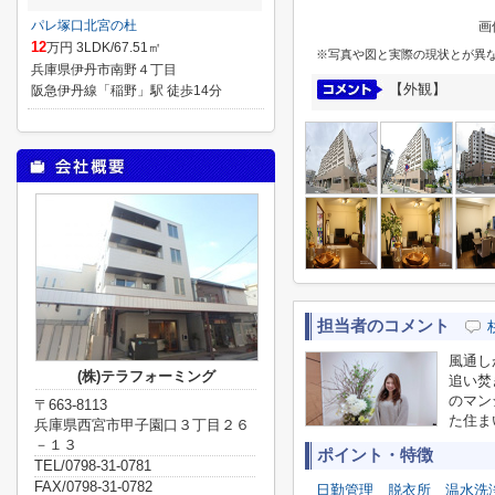
パレ塚口北宮の杜
画
12
万円 3LDK/67.51㎡
※写真や図と実際の現状とが異
兵庫県伊丹市南野４丁目
【外観】
阪急伊丹線「稲野」駅 徒歩14分
担当者のコメント
風通し
(株)テラフォーミング
追い焚
のマン
〒663-8113
た住ま
兵庫県西宮市甲子園口３丁目２６
－１３
ポイント・特徴
TEL/0798-31-0781
FAX/0798-31-0782
日勤管理
脱衣所
温水洗