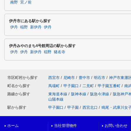
南野
宮ノ前
伊丹市にある駅から探す
伊丹
稲野
新伊丹
伊丹
伊丹みやのまち4号館周辺の駅から探す
伊丹
伊丹
新伊丹
稲野
猪名寺
市区町村から探す
西宮市
/
尼崎市
/
豊中市
/
明石市
/
神戸市東灘
町名から探す
馬場町
/
甲子園口
/
二見町
/
甲子園五番町
/
南
路線から探す
東海道本線
/
阪神本線
/
阪急今津線
/
阪急神戸
山陽本線
駅から探す
甲子園口
/
甲子園
/
西宮北口
/
鳴尾・武庫川女
ホーム
当社管理物件
お問い合わせ