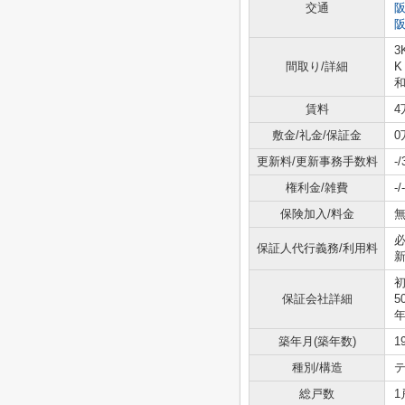
交通
3
間取り/詳細
K
和
賃料
4
敷金/礼金/保証金
0
更新料/更新事務手数料
-
権利金/雑費
-/-
保険加入/料金
無
必
保証人代行義務/利用料
新
保証会社詳細
5
築年月(築年数)
1
種別/構造
テ
総戸数
1