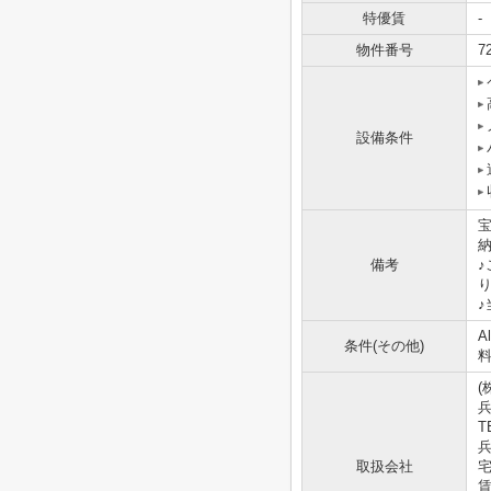
特優賃
-
物件番号
7
設備条件
備考
♪
A
条件(その他)
料
(
T
兵
取扱会社