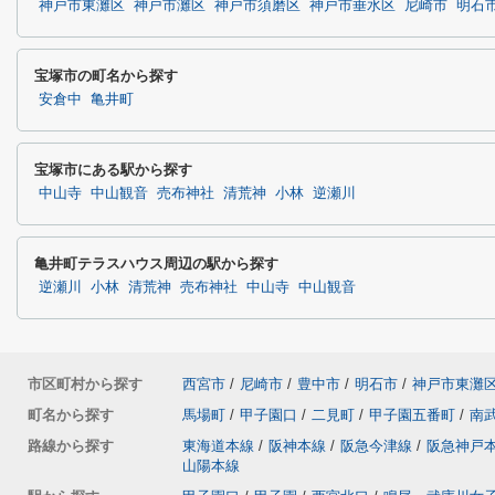
神戸市東灘区
神戸市灘区
神戸市須磨区
神戸市垂水区
尼崎市
明石
宝塚市の町名から探す
安倉中
亀井町
宝塚市にある駅から探す
中山寺
中山観音
売布神社
清荒神
小林
逆瀬川
亀井町テラスハウス周辺の駅から探す
逆瀬川
小林
清荒神
売布神社
中山寺
中山観音
市区町村から探す
西宮市
/
尼崎市
/
豊中市
/
明石市
/
神戸市東灘
町名から探す
馬場町
/
甲子園口
/
二見町
/
甲子園五番町
/
南
路線から探す
東海道本線
/
阪神本線
/
阪急今津線
/
阪急神戸
山陽本線