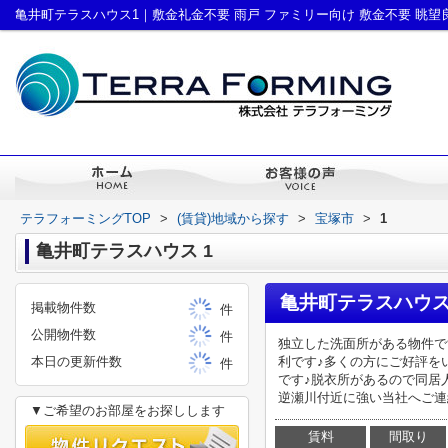
テラフォーミングTOP
>
(賃貸)地域から探す
>
宝塚市
>
1
亀井町テラスハウス 1
亀井町テラスハウス 
掲載物件数
件
公開物件数
件
独立した洗面所がある物件で
本日の更新件数
利です♪多くの方にご好評を
件
です♪脱衣所があるので同居
逆瀬川付近に強い当社へご連絡
▼ご希望のお部屋をお探しします
賃料
間取り