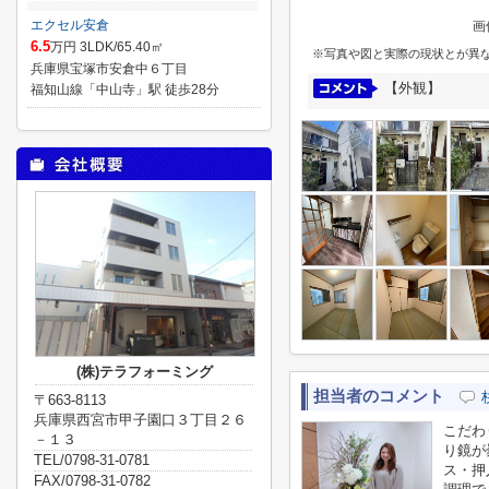
エクセル安倉
画
6.5
万円 3LDK/65.40㎡
※写真や図と実際の現状とが異
兵庫県宝塚市安倉中６丁目
【外観】
福知山線「中山寺」駅 徒歩28分
(株)テラフォーミング
担当者のコメント
〒663-8113
兵庫県西宮市甲子園口３丁目２６
こだわ
－１３
り鏡が
TEL/0798-31-0781
ス・押
FAX/0798-31-0782