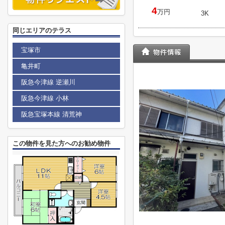
4
万円
3K
同じエリアのテラス
宝塚市
亀井町
阪急今津線 逆瀬川
阪急今津線 小林
阪急宝塚本線 清荒神
この物件を見た方へのお勧め物件