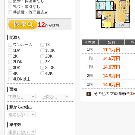
敷金・保証金なし
礼金・敷引なし
共益費・管理費込み
12
件が該当
間取り
所在階
賃料
管
ワンルーム
1K
11.1
万円
1階
1DK
1LDK
2K
2DK
14.5
万円
1階
2LDK
3K
14.9
万円
1階
3DK
3LDK
4K
4DK
14.9
万円
2階
4LDK以上
14.9
万円
2階
面積
その他の空室情報(全
12
+
～
駅からの徒歩
築年数