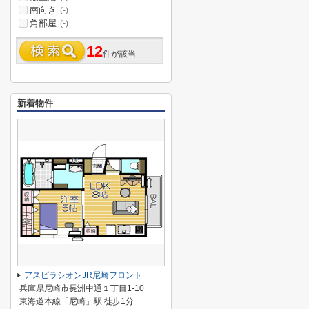
南向き
(-)
角部屋
(-)
12
件が該当
新着物件
アスピラシオンJR尼崎フロント
兵庫県尼崎市長洲中通１丁目1-10
東海道本線「尼崎」駅 徒歩1分