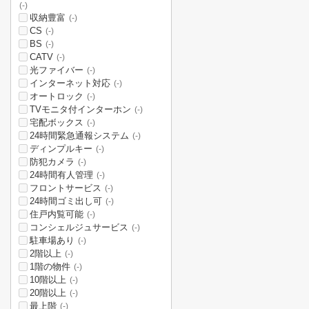
(-)
収納豊富
(-)
CS
(-)
BS
(-)
CATV
(-)
光ファイバー
(-)
インターネット対応
(-)
オートロック
(-)
TVモニタ付インターホン
(-)
宅配ボックス
(-)
24時間緊急通報システム
(-)
ディンプルキー
(-)
防犯カメラ
(-)
24時間有人管理
(-)
フロントサービス
(-)
24時間ゴミ出し可
(-)
住戸内覧可能
(-)
コンシェルジュサービス
(-)
駐車場あり
(-)
2階以上
(-)
1階の物件
(-)
10階以上
(-)
20階以上
(-)
最上階
(-)