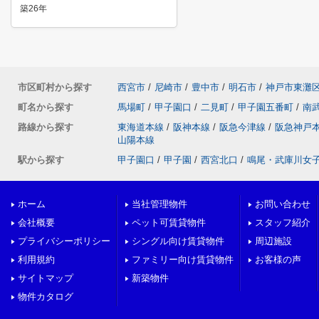
築26年
市区町村から探す
西宮市
/
尼崎市
/
豊中市
/
明石市
/
神戸市東灘
町名から探す
馬場町
/
甲子園口
/
二見町
/
甲子園五番町
/
南
路線から探す
東海道本線
/
阪神本線
/
阪急今津線
/
阪急神戸
山陽本線
駅から探す
甲子園口
/
甲子園
/
西宮北口
/
鳴尾・武庫川女
ホーム
当社管理物件
お問い合わせ
会社概要
ペット可賃貸物件
スタッフ紹介
プライバシーポリシー
シングル向け賃貸物件
周辺施設
利用規約
ファミリー向け賃貸物件
お客様の声
サイトマップ
新築物件
物件カタログ