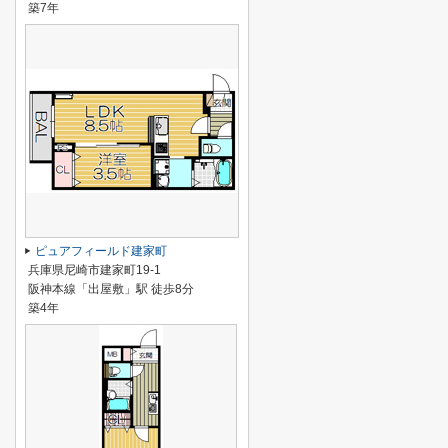
築7年
ピュアフィールド建家町
兵庫県尼崎市建家町19-1
阪神本線「出屋敷」駅 徒歩8分
築4年