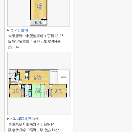
ウィン蛍池
大阪府豊中市螢池東町１丁目12-25
阪急宝塚本線「蛍池」駅 徒歩4分
築11年
パレ塚口北宮の杜
兵庫県伊丹市南野４丁目9-14
阪急伊丹線「稲野」駅 徒歩14分