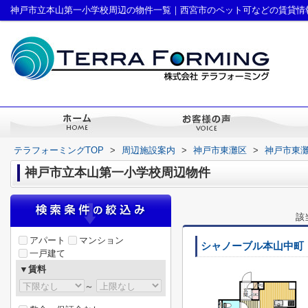
神戸市立本山第一小学校周辺の物件一覧｜西宮市のペット可などの賃貸情
テラフォーミングTOP
>
周辺施設案内
>
神戸市東灘区
>
神戸市東
神戸市立本山第一小学校周辺物件
該
アパート
マンション
シャノーブル本山中町
一戸建て
▼賃料
～