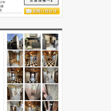
空室情報へ
52年
階建
造