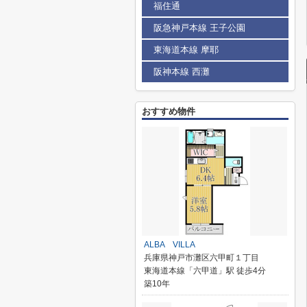
福住通
阪急神戸本線 王子公園
東海道本線 摩耶
阪神本線 西灘
おすすめ物件
ALBA VILLA
兵庫県神戸市灘区六甲町１丁目
東海道本線「六甲道」駅 徒歩4分
築10年