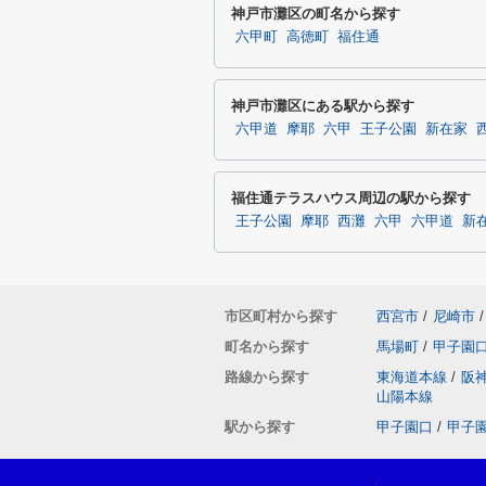
神戸市灘区の町名から探す
六甲町
高徳町
福住通
神戸市灘区にある駅から探す
六甲道
摩耶
六甲
王子公園
新在家
福住通テラスハウス周辺の駅から探す
王子公園
摩耶
西灘
六甲
六甲道
新
市区町村から探す
西宮市
/
尼崎市
/
町名から探す
馬場町
/
甲子園
路線から探す
東海道本線
/
阪
山陽本線
駅から探す
甲子園口
/
甲子