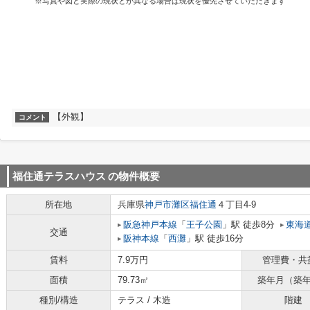
※写真や図と実際の現状とが異なる場合は現状を優先させていただきます
【外観】
コメント
福住通テラスハウス
の物件概要
所在地
兵庫県
神戸市灘区
福住通
４丁目4-9
阪急神戸本線
「
王子公園
」駅 徒歩8分
東海
交通
阪神本線
「
西灘
」駅 徒歩16分
賃料
7.9万円
管理費・共
面積
79.73㎡
築年月（築
種別/構造
テラス / 木造
階建