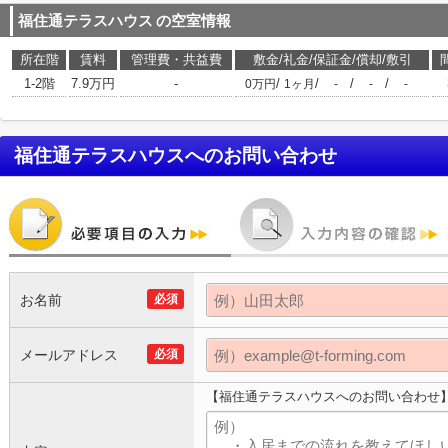
福住通テラスハウス
の空室情報
所在階
賃料
管理費・共益費
敷金/礼金/保証金/償却/敷引
1-2階
7.9万円
-
/
/
/
/
0万円
1ヶ月
-
-
-
福住通テラスハウス
へのお問い合わせ
お名前
必須
メールアドレス
必須
【福住通テラスハウスへのお問い合わせ