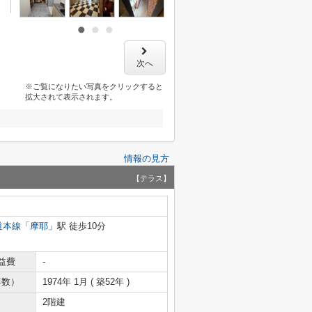
次へ
※ご覧になりたい写真をクリックすると
拡大されて表示されます。
情報の見方
【テラス】
道本線
「
摩耶
」駅 徒歩10分
益費
-
年数）
1974年 1月 ( 築52年 )
2階建