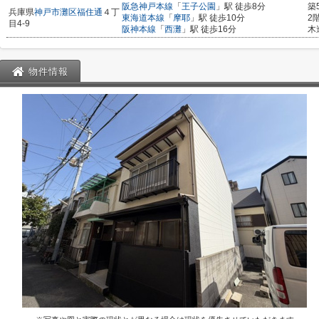
阪急神戸本線
「
王子公園
」駅 徒歩8分
築
兵庫県
神戸市灘区
福住通
４丁
東海道本線
「
摩耶
」駅 徒歩10分
2
目4-9
阪神本線
「
西灘
」駅 徒歩16分
木
物件情報