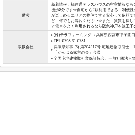
新着情報：福住通テラスハウスの空室情報なら
徒歩8分です☆自宅から2駅利用できる、利便
備考
が楽しめるエリアの物件です☆安心して依頼で
ど、何でもお尋ねください☆また、賃貸を探し
☆電車をよく利用されるなら阪急神戸本線王子公園
(株)テラフォーミング
兵庫県西宮市甲子園
TEL:0798-31-0781
取扱会社
兵庫県知事 (3) 第204217号 宅地建物取引
「がんばる家主の会」会員
全国宅地建物取引業保証協会、一般社団法人