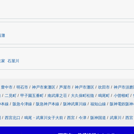
西灘
在家
石屋川
豊中市
/
明石市
/
神戸市東灘区
/
芦屋市
/
神戸市灘区
/
吹田市
/
神戸市須磨
口
/
二見町
/
甲子園五番町
/
南武庫之荘
/
大久保町松陰
/
鳴尾町
/
小曽根町
/
神本線
/
阪急今津線
/
阪急神戸本線
/
阪神武庫川線
/
福知山線
/
阪神電鉄阪神
園
/
西宮北口
/
鳴尾・武庫川女子大前
/
西宮
/
今津
/
阪神国道
/
武庫川
/
西宮