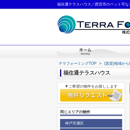
福住通テラスハウス／西宮市のペット可な
テラフォーミングTOP
>
(賃貸)地域か
福住通テラスハウス
▼ご希望の物件をお探しします
同じエリアの物件
神戸市灘区