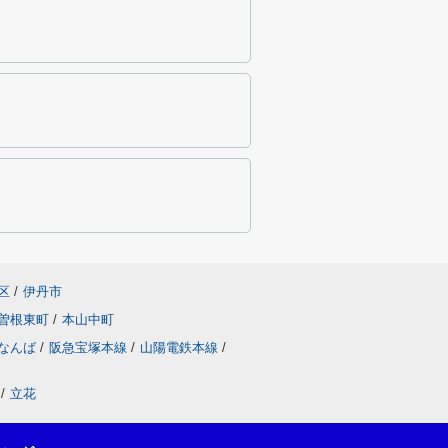
区
/
伊丹市
曽根東町
/
本山中町
なんば
/
阪急宝塚本線
/
山陽電鉄本線
/
/
立花