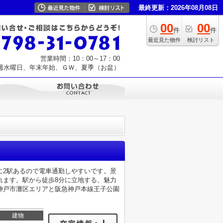
最終更新：2026年08月08日
00
00
件
件
最近見た物件
検討リスト
営業時間：10：00～17：00
週水曜日、年末年始、ＧＷ、夏季（お盆）
に2駅あるので電車通勤しやすいです。景
れます。駅から徒歩8分に立地する、魅力
神戸市灘区エリアと阪急神戸本線王子公園
建物