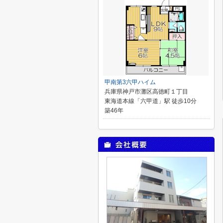
甲南第3六甲ハイム
兵庫県神戸市灘区高徳町１丁目
東海道本線「六甲道」駅 徒歩10分
築46年