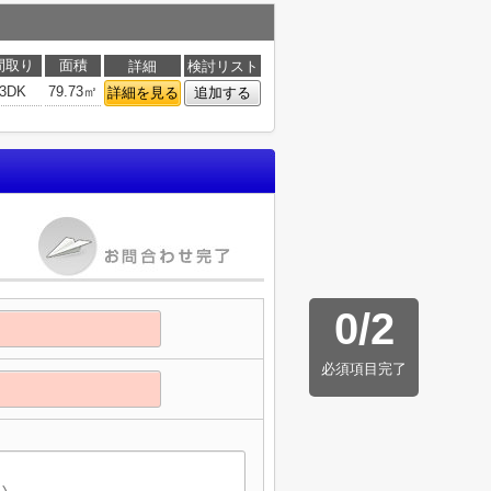
間取り
面積
詳細
検討リスト
3DK
79.73㎡
詳細を見る
追加する
0
/
2
必須項目完了
】