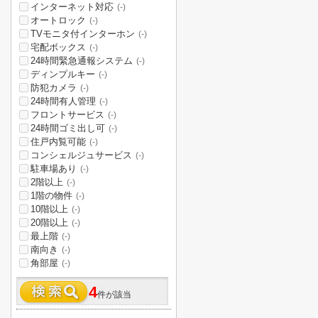
インターネット対応
(-)
オートロック
(-)
TVモニタ付インターホン
(-)
宅配ボックス
(-)
24時間緊急通報システム
(-)
ディンプルキー
(-)
防犯カメラ
(-)
24時間有人管理
(-)
フロントサービス
(-)
24時間ゴミ出し可
(-)
住戸内覧可能
(-)
コンシェルジュサービス
(-)
駐車場あり
(-)
2階以上
(-)
1階の物件
(-)
10階以上
(-)
20階以上
(-)
最上階
(-)
南向き
(-)
角部屋
(-)
4
件が該当