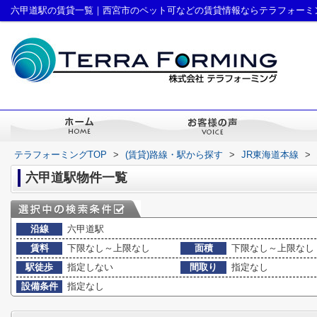
六甲道駅の賃貸一覧｜西宮市のペット可などの賃貸情報ならテラフォーミ
テラフォーミングTOP
>
(賃貸)路線・駅から探す
>
JR東海道本線
>
六甲道駅物件一覧
沿線
六甲道駅
賃料
下限なし～上限なし
面積
下限なし～上限なし
駅徒歩
指定しない
間取り
指定なし
設備条件
指定なし