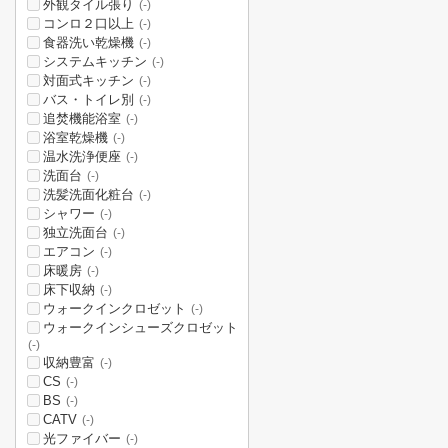
外観タイル張り
(-)
コンロ２口以上
(-)
食器洗い乾燥機
(-)
システムキッチン
(-)
対面式キッチン
(-)
バス・トイレ別
(-)
追焚機能浴室
(-)
浴室乾燥機
(-)
温水洗浄便座
(-)
洗面台
(-)
洗髪洗面化粧台
(-)
シャワー
(-)
独立洗面台
(-)
エアコン
(-)
床暖房
(-)
床下収納
(-)
ウォークインクロゼット
(-)
ウォークインシューズクロゼット
(-)
収納豊富
(-)
CS
(-)
BS
(-)
CATV
(-)
光ファイバー
(-)