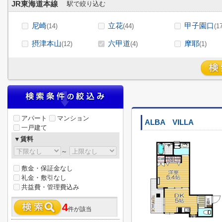
JR東海道本線
駅で絞り込む
尼崎
立花
甲子園口
(14)
(44)
(1
摂津本山
六甲道
摩耶
(12)
(4)
(1)
アパート
マンション
ALBA VILLA
一戸建て
▼賃料
～
敷金・保証金なし
礼金・敷引なし
共益費・管理費込み
4
件が該当