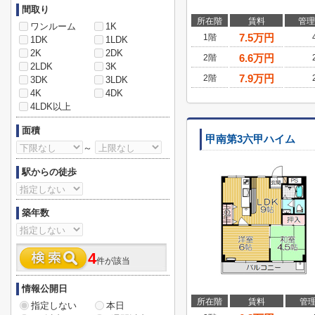
間取り
所在階
賃料
管理
ワンルーム
1K
7.5
万円
1階
1DK
1LDK
2K
2DK
6.6
万円
2階
2LDK
3K
7.9
万円
2階
3DK
3LDK
4K
4DK
4LDK以上
面積
甲南第3六甲ハイム
～
駅からの徒歩
築年数
4
件が該当
情報公開日
所在階
賃料
管
指定しない
本日