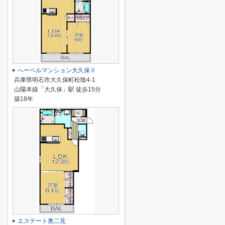
へーベルマンション大久保Ⅱ
兵庫県明石市大久保町松陰4-1
山陽本線「大久保」駅 徒歩15分
築18年
エステート奥二見