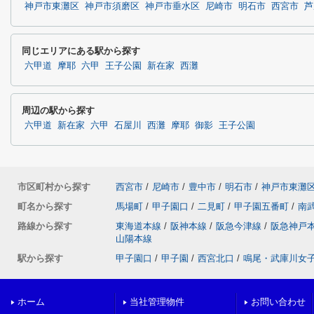
神戸市東灘区
神戸市須磨区
神戸市垂水区
尼崎市
明石市
西宮市
芦
同じエリアにある駅から探す
六甲道
摩耶
六甲
王子公園
新在家
西灘
周辺の駅から探す
六甲道
新在家
六甲
石屋川
西灘
摩耶
御影
王子公園
市区町村から探す
西宮市
/
尼崎市
/
豊中市
/
明石市
/
神戸市東灘
町名から探す
馬場町
/
甲子園口
/
二見町
/
甲子園五番町
/
南
路線から探す
東海道本線
/
阪神本線
/
阪急今津線
/
阪急神戸
山陽本線
駅から探す
甲子園口
/
甲子園
/
西宮北口
/
鳴尾・武庫川女
ホーム
当社管理物件
お問い合わせ