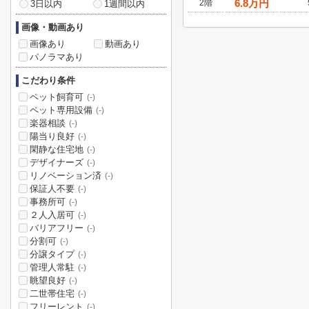
6.8
万円
2階
3日以内
1週間以内
画像・動画あり
画像あり
動画あり
パノラマあり
こだわり条件
ペット飼育可
(-)
ペット専用設備
(-)
楽器相談
(-)
陽当り良好
(-)
閑静な住宅地
(-)
デザイナーズ
(-)
リノベーション済
(-)
保証人不要
(-)
事務所可
(-)
２人入居可
(-)
バリアフリー
(-)
分割可
(-)
分譲タイプ
(-)
管理人常駐
(-)
眺望良好
(-)
二世帯住宅
(-)
フリーレント
(-)