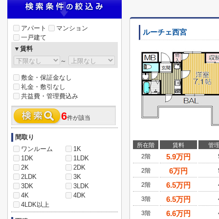
アパート
マンション
ルーチェ西宮
一戸建て
▼賃料
～
敷金・保証金なし
礼金・敷引なし
共益費・管理費込み
6
件が該当
間取り
所在階
賃料
管
ワンルーム
1K
5.9
万円
2階
1DK
1LDK
2K
2DK
6
万円
2階
2LDK
3K
6.5
万円
2階
3DK
3LDK
4K
4DK
6.5
万円
3階
4LDK以上
6.6
万円
3階