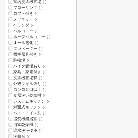
室内洗濯機置場
(-)
フローリング
(-)
ロフト付き
(-)
メゾネット
(-)
ベランダ
(-)
バルコニー
(-)
ルーフバルコニー
(-)
オール電化
(-)
エレベーター
(-)
照明器具付き
(-)
駐輪場
(-)
バイク置場あり
(-)
家具・家電付き
(-)
洗濯機置場有
(-)
外観タイル張り
(-)
コンロ２口以上
(-)
食器洗い乾燥機
(-)
システムキッチン
(-)
対面式キッチン
(-)
バス・トイレ別
(-)
追焚機能浴室
(-)
浴室乾燥機
(-)
温水洗浄便座
(-)
洗面台
(-)