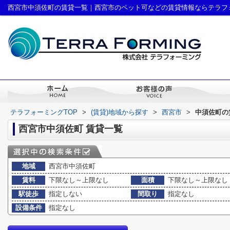
西宮市中須佐町の賃貸一覧｜西宮市のペット可などの賃貸情報ならテラフ
テラフォーミングTOP
>
(賃貸)地域から探す
>
西宮市
>
中須佐町の
西宮市中須佐町 賃貸一覧
地域
西宮市中須佐町
賃料
下限なし～上限なし
面積
下限なし～上限なし
駅徒歩
指定しない
間取り
指定なし
設備条件
指定なし