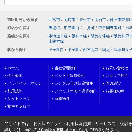
市区町村から探す
西宮市
/
尼崎市
/
豊中市
/
明石市
/
神戸市東灘
町名から探す
馬場町
/
甲子園口
/
二見町
/
甲子園五番町
/
南
路線から探す
東海道本線
/
阪神本線
/
阪急今津線
/
阪急神戸
山陽本線
駅から探す
甲子園口
/
甲子園
/
西宮北口
/
鳴尾・武庫川女
ホーム
当社管理物件
お問い合わせ
会社概要
ペット可賃貸物件
スタッフ紹介
プライバシーポリシー
シングル向け賃貸物件
周辺施設
利用規約
ファミリー向け賃貸物件
お客様の声
サイトマップ
新築物件
物件カタログ
当サイトでは、お客様の当サイト利用状況把握、サービス向上検討を目
詳しくは、当社の
をご確認ください。
「Cookieの取扱いについて」