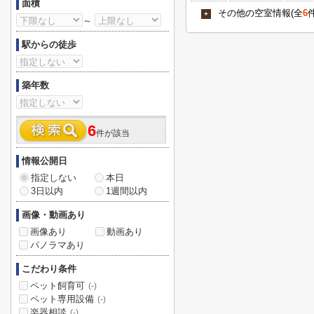
面積
その他の空室情報(全
6
+
～
駅からの徒歩
築年数
6
件が該当
情報公開日
指定しない
本日
3日以内
1週間以内
画像・動画あり
画像あり
動画あり
パノラマあり
こだわり条件
ペット飼育可
(-)
ペット専用設備
(-)
楽器相談
(-)