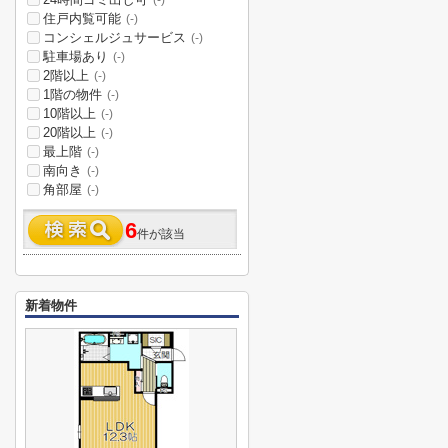
(-)
住戸内覧可能
(-)
コンシェルジュサービス
(-)
駐車場あり
(-)
2階以上
(-)
1階の物件
(-)
10階以上
(-)
20階以上
(-)
最上階
(-)
南向き
(-)
角部屋
(-)
6
件が該当
新着物件