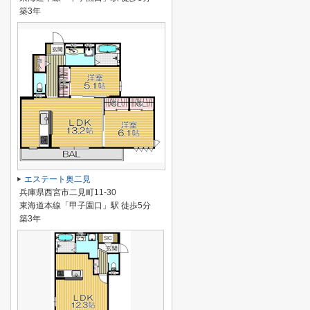
築3年
エステート奥二見
兵庫県西宮市二見町11-30
東海道本線「甲子園口」駅 徒歩5分
築3年