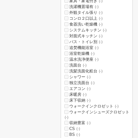
家具・家電付き
(-)
洗濯機置場有
(-)
外観タイル張り
(-)
コンロ２口以上
(-)
食器洗い乾燥機
(-)
システムキッチン
(-)
対面式キッチン
(-)
バス・トイレ別
(-)
追焚機能浴室
(-)
浴室乾燥機
(-)
温水洗浄便座
(-)
洗面台
(-)
洗髪洗面化粧台
(-)
シャワー
(-)
独立洗面台
(-)
エアコン
(-)
床暖房
(-)
床下収納
(-)
ウォークインクロゼット
(-)
ウォークインシューズクロゼット
(-)
収納豊富
(-)
CS
(-)
BS
(-)