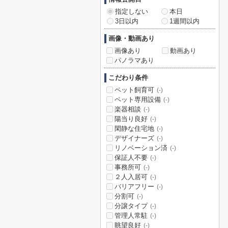
指定しない
本日
3日以内
1週間以内
画像・動画あり
画像あり
動画あり
パノラマあり
こだわり条件
ペット飼育可
(-)
ペット専用設備
(-)
楽器相談
(-)
陽当り良好
(-)
閑静な住宅地
(-)
デザイナーズ
(-)
リノベーション済
(-)
保証人不要
(-)
事務所可
(-)
２人入居可
(-)
バリアフリー
(-)
分割可
(-)
分譲タイプ
(-)
管理人常駐
(-)
眺望良好
(-)