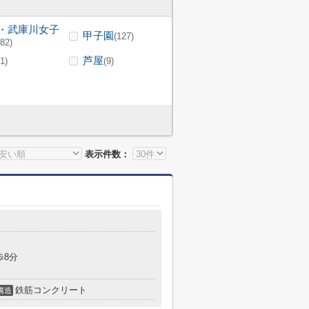
・武庫川女子
甲子園
(127)
(82)
芦屋
(1)
(9)
表示件数：
歩8分
鉄筋コンクリート
構造