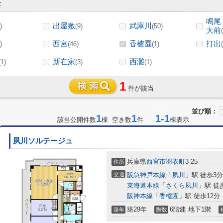
む
鳴尾
出屋敷
武庫川
)
(9)
(50)
大前
西宮
香櫨園
打出
)
(46)
(1)
新在家
西灘
(1)
(3)
(1)
1
件が該当
並び順：
1
1
1-1
該当公開件数
棟 空き数
件
棟表示
夙川ソルテージュ
兵庫県
西宮市
羽衣町
3-25
住所
交通
阪急神戸本線
「
夙川
」駅 徒歩3分
東海道本線
「
さくら夙川
」駅 徒
阪神本線
「
香櫨園
」駅 徒歩12分
築29年
6階建 地下1階
築年
階数