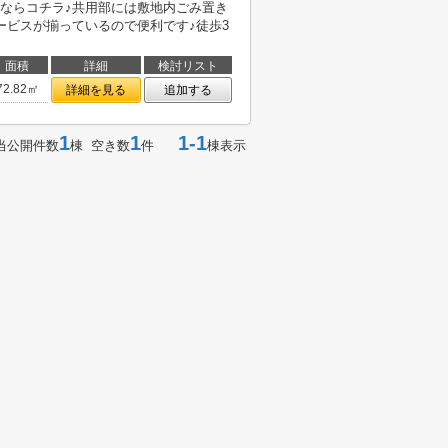
ならコチラ♪共用部には敷地内ごみ置き
ービスが揃っているので便利です♪徒歩3
面積
詳細
検討リスト
72.82㎡
詳細を見る
追加する
1
1
1-1
当公開件数
棟 空き数
件
棟表示