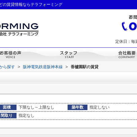
どの賃貸情報ならテラフォーミング
定休日：毎
駅から探す
>
阪神電気鉄道阪神本線
>
香櫨園駅の賃貸
面積
下限なし～上限なし
築年数
指定しない
間取り
指定なし