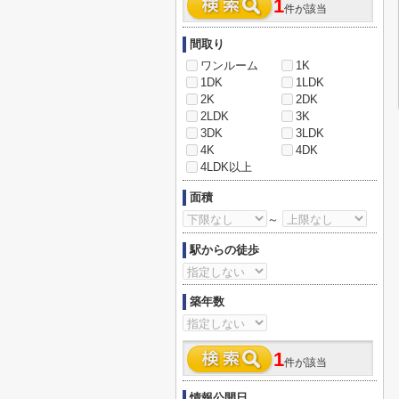
1
件が該当
間取り
ワンルーム
1K
1DK
1LDK
2K
2DK
2LDK
3K
3DK
3LDK
4K
4DK
4LDK以上
面積
～
駅からの徒歩
築年数
1
件が該当
情報公開日