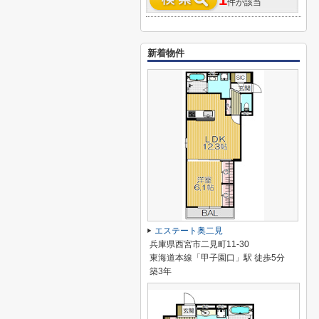
1
件が該当
新着物件
エステート奥二見
兵庫県西宮市二見町11-30
東海道本線「甲子園口」駅 徒歩5分
築3年