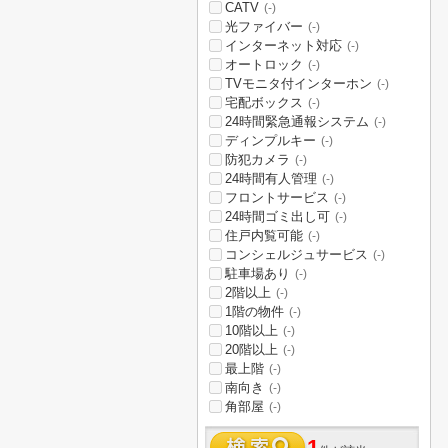
CATV
(-)
光ファイバー
(-)
インターネット対応
(-)
オートロック
(-)
TVモニタ付インターホン
(-)
宅配ボックス
(-)
24時間緊急通報システム
(-)
ディンプルキー
(-)
防犯カメラ
(-)
24時間有人管理
(-)
フロントサービス
(-)
24時間ゴミ出し可
(-)
住戸内覧可能
(-)
コンシェルジュサービス
(-)
駐車場あり
(-)
2階以上
(-)
1階の物件
(-)
10階以上
(-)
20階以上
(-)
最上階
(-)
南向き
(-)
角部屋
(-)