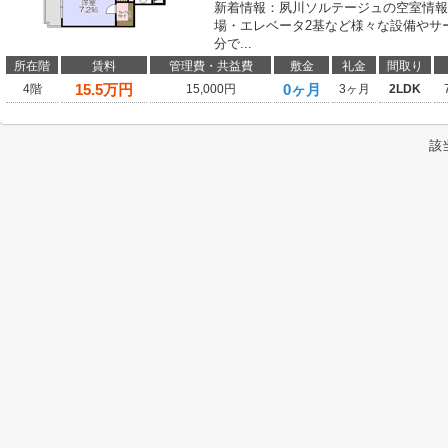
新着情報：夙川ソルテージュの空室情報
場・エレベータ2基など様々な設備やサ
分で...
所在階
賃料
管理費・共益費
敷金
礼金
間取り
15.5
万円
0ヶ月
4階
15,000円
3ヶ月
2LDK
該