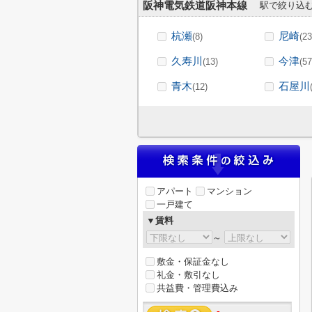
阪神電気鉄道阪神本線
駅で絞り込
杭瀬
尼崎
(8)
(23
久寿川
今津
(13)
(57
青木
石屋川
(12)
アパート
マンション
一戸建て
▼賃料
～
敷金・保証金なし
礼金・敷引なし
共益費・管理費込み