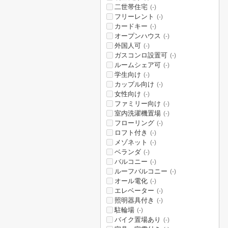
二世帯住宅
(-)
フリーレント
(-)
カードキー
(-)
オープンハウス
(-)
外国人可
(-)
ガスコンロ設置可
(-)
ルームシェア可
(-)
学生向け
(-)
カップル向け
(-)
女性向け
(-)
ファミリー向け
(-)
室内洗濯機置場
(-)
フローリング
(-)
ロフト付き
(-)
メゾネット
(-)
ベランダ
(-)
バルコニー
(-)
ルーフバルコニー
(-)
オール電化
(-)
エレベーター
(-)
照明器具付き
(-)
駐輪場
(-)
バイク置場あり
(-)