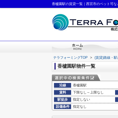
香櫨園駅の賃貸一覧｜西宮市のペット可な
テラフォーミングTOP
>
(賃貸)路線・
香櫨園駅物件一覧
沿線
香櫨園駅
賃料
下限なし～上限なし
駅徒歩
指定しない
設備条件
指定なし