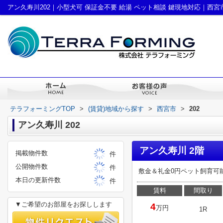
テラフォーミングTOP
>
(賃貸)地域から探す
>
西宮市
>
202
アン久寿川 202
アン久寿川 2階
掲載物件数
件
公開物件数
件
敷金＆礼金0円ペット飼育可能
本日の更新件数
件
賃料
間取り
▼ご希望のお部屋をお探しします
4
万円
1R