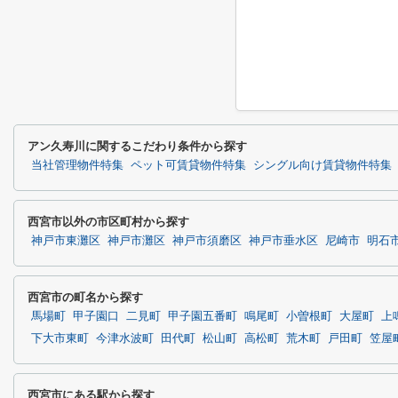
アン久寿川に関するこだわり条件から探す
当社管理物件特集
ペット可賃貸物件特集
シングル向け賃貸物件特集
西宮市以外の市区町村から探す
神戸市東灘区
神戸市灘区
神戸市須磨区
神戸市垂水区
尼崎市
明石
西宮市の町名から探す
馬場町
甲子園口
二見町
甲子園五番町
鳴尾町
小曽根町
大屋町
上
下大市東町
今津水波町
田代町
松山町
高松町
荒木町
戸田町
笠屋
西宮市にある駅から探す