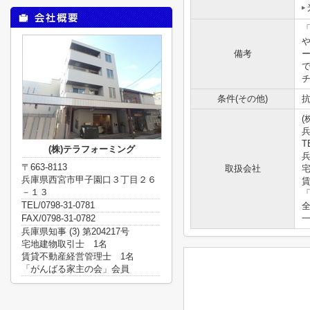
備考
チ
条件(その他)
抗
(
T
(株)テラフォーミング
兵
〒663-8113
取扱会社
兵庫県西宮市甲子園口３丁目２６
－１３
TEL/0798-31-0781
FAX/0798-31-0782
兵庫県知事 (3) 第204217号
宅地建物取引士 1名
賃貸不動産経営管理士 1名
「がんばる家主の会」会員