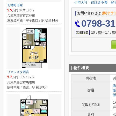
小型犬可
保証金不要
給
瓦林町借家
5.5
万円 3K/45.46㎡
お問い合わせは
(株)テ
兵庫県西宮市瓦林町
0798-31
東海道本線「甲子園口」駅 徒歩14分
10：00～17
物件概要
リオレスタ西宮
5.7
万円 1K/22.12㎡
所在地
兵庫県西宮市馬場町
阪神本線「西宮」駅 徒歩3分
交通
1
間取り/詳細
洋
賃料
4