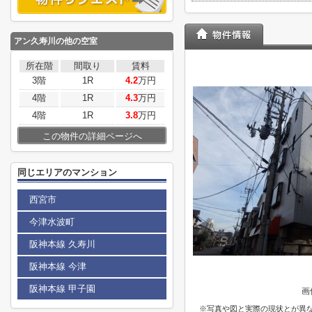
アン久寿川
の他の空室
所在階
間取り
賃料
3階
1R
4.2
万円
4階
1R
4.3
万円
4階
1R
3.8
万円
この物件の詳細ページへ
同じエリアのマンション
西宮市
今津水波町
阪神本線 久寿川
阪神本線 今津
阪神本線 甲子園
画
※写真や図と実際の現状とが異