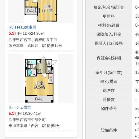
敷金/礼金/保証金
0
更新料
3
権利金/雑費
0
Ruisseau武庫川
5.9
万円 1DK/24.30㎡
保険加入/料金
有
兵庫県西宮市小曽根町３丁目
保証人代行義務
阪神本線「武庫川」駅 徒歩19分
初
保証会社詳細
年
築年月(築年数)
1
種別/構造
マ
総戸数
1
特優賃
-
ルーチェ西宮
物件番号
2
6.5
万円 1K/30.41㎡
兵庫県西宮市中須佐町
東海道本線「西宮」駅 徒歩5分
設備条件