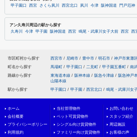
甲子園口
西宮
さくら夙川
西宮北口
夙川
今津
阪神国道
門戸厄神
アン久寿川周辺の駅から探す
久寿川
今津
甲子園
阪神国道
西宮
鳴尾・武庫川女子大前
西宮
西
市区町村から探す
西宮市
/
尼崎市
/
豊中市
/
明石市
/
神戸市東灘
町名から探す
馬場町
/
甲子園口
/
二見町
/
甲子園五番町
/
南
路線から探す
東海道本線
/
阪神本線
/
阪急今津線
/
阪急神戸
山陽本線
駅から探す
甲子園口
/
甲子園
/
西宮北口
/
鳴尾・武庫川女
ホーム
当社管理物件
お問い合わせ
会社概要
ペット可賃貸物件
スタッフ紹介
プライバシーポリシー
シングル向け賃貸物件
周辺施設
利用規約
ファミリー向け賃貸物件
お客様の声