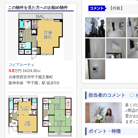
この物件を見た方へのお勧め物件
【外観】
コピアルーチェ
4.8
万円 1K/24.00㎡
兵庫県西宮市甲子園五番町
阪神本線「甲子園」駅 徒歩5分
担当者のコメント
多くの
♪周辺
育がお
ます♪
ポイント・特徴