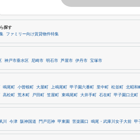
ら探す
集
ファミリー向け賃貸物件特集
区
神戸市垂水区
尼崎市
明石市
芦屋市
伊丹市
宝塚市
町
鳴尾町
小曽根町
大屋町
上鳴尾町
甲子園六番町
里中町
松並町
北昭和
町
高松町
荒木町
戸田町
笠屋町
東鳴尾町
大井手町
石在町
甲子園口北町
夙川
今津
阪神国道
門戸厄神
甲東園
苦楽園口
鳴尾・武庫川女子大前
甲