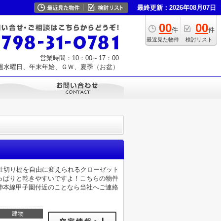
最終更新：2026年08月07日
00
00
件
件
最近見た物件
検討リスト
営業時間：10：00～17：00
週水曜日、年末年始、ＧＷ、夏季（お盆）
の仕切り棚を自由に変えられるクローゼット
っぱりと乾きやすいですよ！こちらの物件
神本線甲子園付近のことなら当社へご連絡
建物