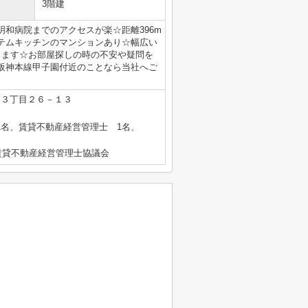
3階建
和病院までのアクセスが楽☆距離396m
テムキッチンのマンションあり☆幅広い
ります☆お部屋探しの時の不安や疑問を
阪神本線甲子園付近のことなら当社へご
口３丁目２６－１３
士 1名、賃貸不動産経営管理士 1名、
賃貸不動産経営管理士協議会