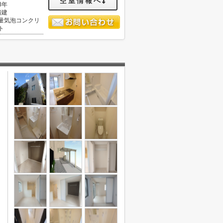
空室情報へ
8年
階建
量気泡コンクリ
ト