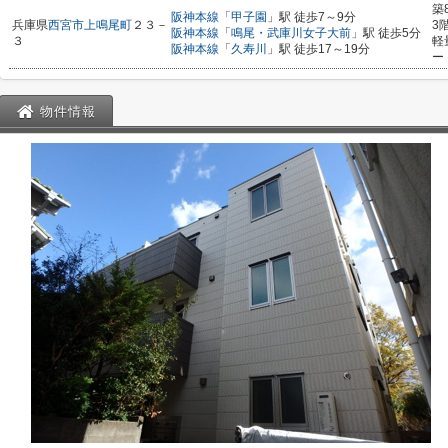
築
阪神本線
「
甲子園
」駅 徒歩7～9分
兵庫県
西宮市
上鳴尾町
２３－
3
阪神本線
「
鳴尾・武庫川女子大前
」駅 徒歩5分
３
軽
阪神本線
「
久寿川
」駅 徒歩17～19分
ー
物件情報