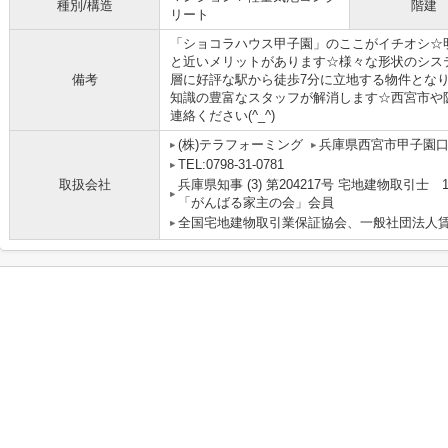
種別/構造
階建
リート
「ショコラハウス甲子園」のここがイチオシ☆明
と近いメリットがあります☆様々な形状のシス
備考
層に好評な駅から徒歩7分に立地する物件とな
知識の豊富なスタッフが解消します☆西宮市や
連絡ください(^_^)
(株)テラフォーミング
兵庫県西宮市甲子園
TEL:0798-31-0781
取扱会社
兵庫県知事 (3) 第204217号 宅地建物取引
「がんばる家主の会」会員
全国宅地建物取引業保証協会、一般社団法人