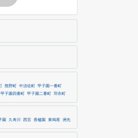
町
熊野町
中須佐町
甲子園一番町
甲子園四番町
甲子園二番町
羽衣町
子園
久寿川
西宮
香櫨園
東鳴尾
洲先