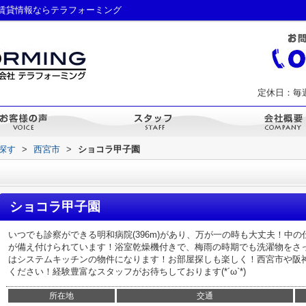
賃貸情報ならテラフォーミング
定休日：毎
ら探す
>
西宮市
>
ショコラ甲子園
ショコラ甲子園
いつでも診察ができる明和病院(396m)があり、万が一の時も大丈夫！中
が備え付けられています！浴室乾燥機付きで、梅雨の時期でも洗濯物をさ
はシステムキッチンの物件になります！お部屋探しも楽しく！西宮市や阪
ください！経験豊富なスタッフがお待ちしております(*´ω`*)
所在地
交通