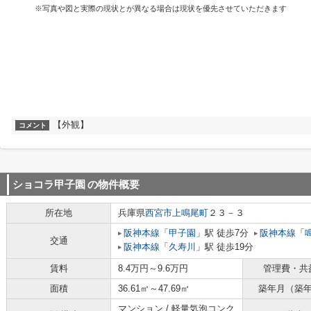
※写真や図と実際の現状とが異なる場合は現状を優先させていただきます
【外観】
コメント
ショコラ甲子園
の物件概要
所在地
兵庫県
西宮市
上鳴尾町
２３－３
阪神本線
「
甲子園
」駅 徒歩7分
阪神本線
「
交通
阪神本線
「
久寿川
」駅 徒歩19分
賃料
8.4万円～9.6万円
管理費・共
面積
36.61㎡～47.69㎡
築年月（築
マンション / 軽量気泡コンク