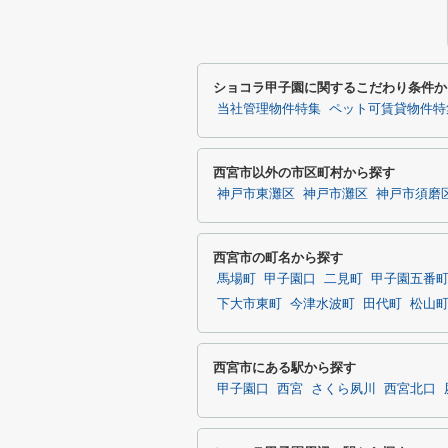
ショコラ甲子園に関するこだわり条件か
当社管理物件特集
ペット可賃貸物件特
西宮市以外の市区町村から探す
神戸市東灘区
神戸市灘区
神戸市須磨
西宮市の町名から探す
馬場町
甲子園口
二見町
甲子園五番
下大市東町
今津水波町
田代町
松山
西宮市にある駅から探す
甲子園口
西宮
さくら夙川
西宮北口