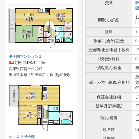
交通
1
間取り/詳細
L
賃料
7
敷金/礼金/保証金
0
更新料/更新事務手数料
-
甲子園マンション２
権利金/雑費
0
8.3
万円 2LDK/49.90㎡
保険加入/料金
無
兵庫県西宮市松並町
東海道本線「甲子園口」駅 徒歩10分
必
保証人代行義務/利用料
賃
0
保証会社詳細
築年月(築年数)
2
種別/構造
総戸数
9
ショコラ甲子園
特優賃
-