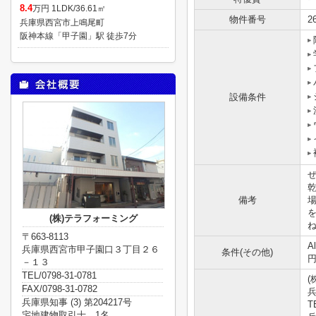
8.4
万円 1LDK/36.61㎡
物件番号
2
兵庫県西宮市上鳴尾町
阪神本線「甲子園」駅 徒歩7分
設備条件
ぜ
備考
(株)テラフォーミング
〒663-8113
A
兵庫県西宮市甲子園口３丁目２６
条件(その他)
円
－１３
TEL/0798-31-0781
(
FAX/0798-31-0782
兵庫県知事 (3) 第204217号
T
宅地建物取引士 1名