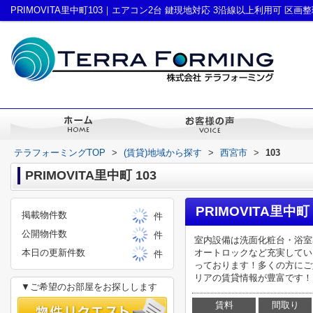
テラフォーミングTOP
>
(賃貸)地域から探す
>
西宮市
>
103
PRIMOVITA里中町 103
PRIMOVITA里中町
掲載物件数
件
公開物件数
件
室内設備は洗面化粧台・浴室
本日の更新件数
オートロックなど充実してい
件
っております！多くの方にご
リアの賃貸情報が豊富です！も
▼ご希望のお部屋をお探しします
賃料
間取り