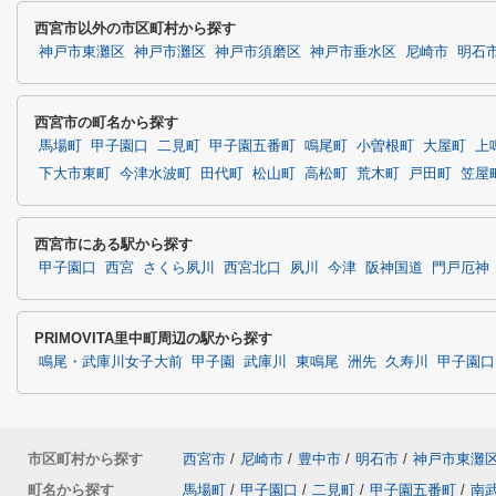
西宮市以外の市区町村から探す
神戸市東灘区
神戸市灘区
神戸市須磨区
神戸市垂水区
尼崎市
明石
西宮市の町名から探す
馬場町
甲子園口
二見町
甲子園五番町
鳴尾町
小曽根町
大屋町
上
下大市東町
今津水波町
田代町
松山町
高松町
荒木町
戸田町
笠屋
西宮市にある駅から探す
甲子園口
西宮
さくら夙川
西宮北口
夙川
今津
阪神国道
門戸厄神
PRIMOVITA里中町周辺の駅から探す
鳴尾・武庫川女子大前
甲子園
武庫川
東鳴尾
洲先
久寿川
甲子園口
市区町村から探す
西宮市
/
尼崎市
/
豊中市
/
明石市
/
神戸市東灘
町名から探す
馬場町
/
甲子園口
/
二見町
/
甲子園五番町
/
南