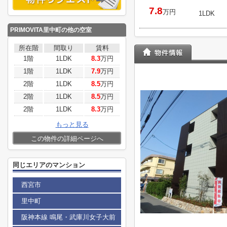
7.8
万円
1LDK
PRIMOVITA里中町
の他の空室
所在階
間取り
賃料
1階
1LDK
8.3
万円
1階
1LDK
7.9
万円
2階
1LDK
8.5
万円
2階
1LDK
8.5
万円
2階
1LDK
8.3
万円
もっと見る
この物件の詳細ページへ
同じエリアのマンション
西宮市
里中町
阪神本線 鳴尾・武庫川女子大前