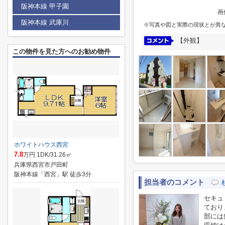
阪神本線 甲子園
画
阪神本線 武庫川
※写真や図と実際の現状とが異
【外観】
この物件を見た方へのお勧め物件
ホワイトハウス西宮
7.8
万円 1DK/31.26㎡
兵庫県西宮市戸田町
阪神本線「西宮」駅 徒歩3分
担当者のコメント
セキュ
ており
部には