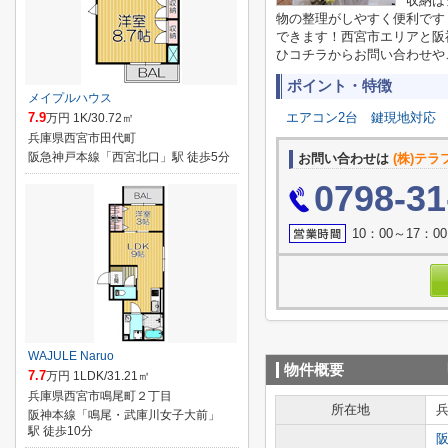
収納は
物の整理がしやすく便利です
できます！西宮市エリアと阪
ひコチラからお問い合わせやご連
ポイント・特徴
メイプルハウス
7.9
エアコン2台
鍵現地対応
万円 1K/30.72㎡
兵庫県西宮市田代町
阪急神戸本線「西宮北口」駅 徒歩5分
お問い合わせは
(株)テ
0798-31
10：00～17
WAJULE Naruo
物件概要
7.7
万円 1LDK/31.21㎡
兵庫県西宮市鳴尾町２丁目
所在地
阪神本線「鳴尾・武庫川女子大前」
駅 徒歩10分