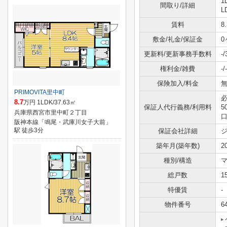
1
間取り/詳細
L
賃料
8
敷金/礼金/保証金
0
更新料/更新事務手数料
-
権利金/雑費
-/-
保険加入/料金
無
PRIMOVITA里中町
必
8.7
万円 1LDK/37.63㎡
保証人代行義務/利用料
5
兵庫県西宮市里中町２丁目
口
阪神本線「鳴尾・武庫川女子大前」
駅 徒歩3分
保証会社詳細
築年月(築年数)
2
種別/構造
マ
総戸数
1
特優賃
-
物件番号
6