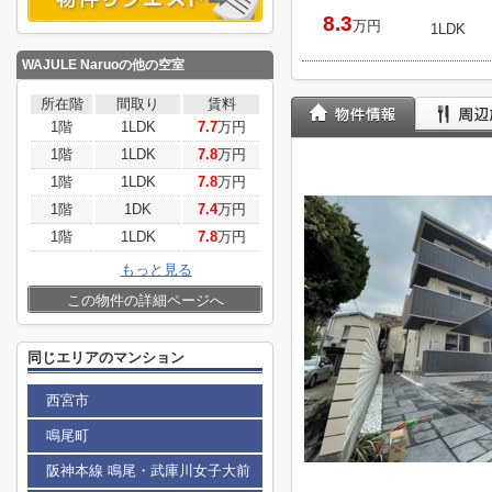
8.3
万円
1LDK
WAJULE Naruo
の他の空室
所在階
間取り
賃料
1階
1LDK
7.7
万円
1階
1LDK
7.8
万円
1階
1LDK
7.8
万円
1階
1DK
7.4
万円
1階
1LDK
7.8
万円
もっと見る
この物件の詳細ページへ
同じエリアのマンション
西宮市
鳴尾町
阪神本線 鳴尾・武庫川女子大前