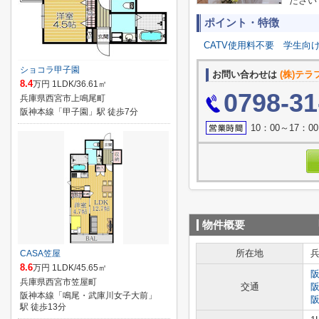
ださい
ポイント・特徴
CATV使用料不要
学生向
ショコラ甲子園
お問い合わせは
(株)テ
8.4
万円 1LDK/36.61㎡
0798-31
兵庫県西宮市上鳴尾町
阪神本線「甲子園」駅 徒歩7分
10：00～17
物件概要
所在地
CASA笠屋
8.6
万円 1LDK/45.65㎡
兵庫県西宮市笠屋町
交通
阪神本線「鳴尾・武庫川女子大前」
駅 徒歩13分