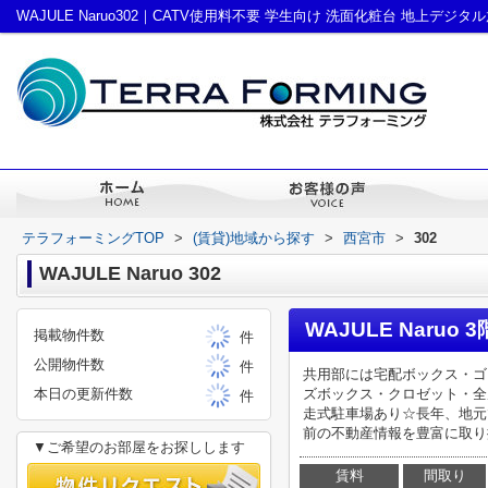
テラフォーミングTOP
>
(賃貸)地域から探す
>
西宮市
>
302
WAJULE Naruo 302
WAJULE Naruo 3
掲載物件数
件
公開物件数
件
共用部には宅配ボックス・ゴ
本日の更新件数
ズボックス・クロゼット・全
件
走式駐車場あり☆長年、地元
前の不動産情報を豊富に取り揃
▼ご希望のお部屋をお探しします
賃料
間取り