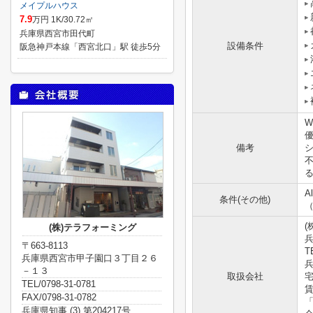
メイプルハウス
7.9
万円 1K/30.72㎡
兵庫県西宮市田代町
設備条件
阪急神戸本線「西宮北口」駅 徒歩5分
W
備考
る
A
条件(その他)
(
(株)テラフォーミング
〒663-8113
T
兵庫県西宮市甲子園口３丁目２６
兵
－１３
取扱会社
TEL/0798-31-0781
FAX/0798-31-0782
兵庫県知事 (3) 第204217号