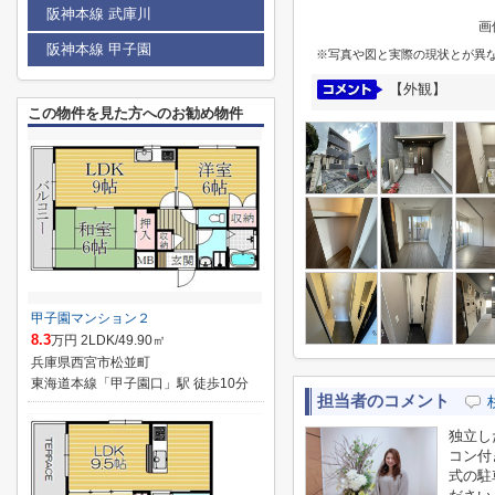
阪神本線 武庫川
画
阪神本線 甲子園
※写真や図と実際の現状とが異
【外観】
この物件を見た方へのお勧め物件
甲子園マンション２
8.3
万円 2LDK/49.90㎡
兵庫県西宮市松並町
東海道本線「甲子園口」駅 徒歩10分
担当者のコメント
独立し
コン付
式の駐