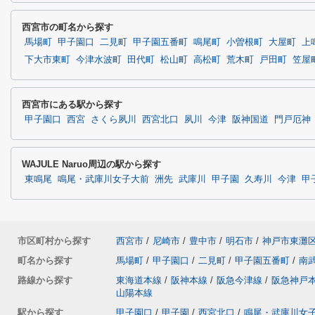
西宮市の町名から探す
馬場町
甲子園口
二見町
甲子園五番町
鳴尾町
小曽根町
大屋町
上
下大市東町
今津水波町
田代町
松山町
高松町
荒木町
戸田町
笠屋
西宮市にある駅から探す
甲子園口
西宮
さくら夙川
西宮北口
夙川
今津
阪神国道
門戸厄神
WAJULE Naruo周辺の駅から探す
東鳴尾
鳴尾・武庫川女子大前
洲先
武庫川
甲子園
久寿川
今津
甲
市区町村から探す
西宮市
/
尼崎市
/
豊中市
/
明石市
/
神戸市東灘
町名から探す
馬場町
/
甲子園口
/
二見町
/
甲子園五番町
/
南
路線から探す
東海道本線
/
阪神本線
/
阪急今津線
/
阪急神戸
山陽本線
駅から探す
甲子園口
/
甲子園
/
西宮北口
/
鳴尾・武庫川女