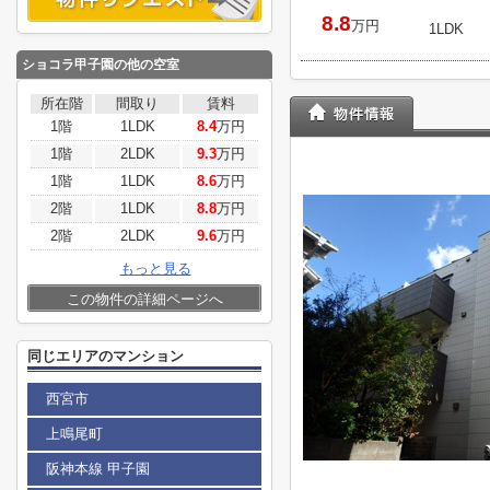
8.8
万円
1LDK
ショコラ甲子園
の他の空室
所在階
間取り
賃料
1階
1LDK
8.4
万円
1階
2LDK
9.3
万円
1階
1LDK
8.6
万円
2階
1LDK
8.8
万円
2階
2LDK
9.6
万円
もっと見る
この物件の詳細ページへ
同じエリアのマンション
西宮市
上鳴尾町
阪神本線 甲子園