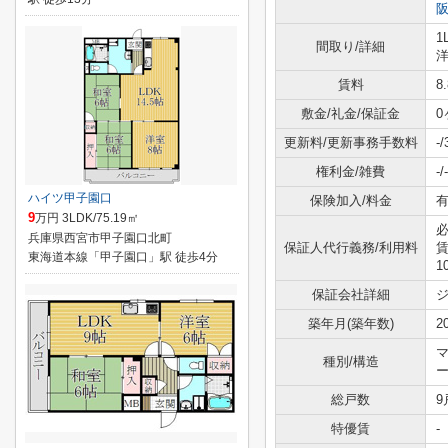
1
間取り/詳細
洋
賃料
8
敷金/礼金/保証金
0
更新料/更新事務手数料
-
権利金/雑費
-/-
ハイツ甲子園口
保険加入/料金
有
9
万円 3LDK/75.19㎡
必
兵庫県西宮市甲子園口北町
保証人代行義務/利用料
東海道本線「甲子園口」駅 徒歩4分
1
保証会社詳細
築年月(築年数)
2
種別/構造
総戸数
9
特優賃
-