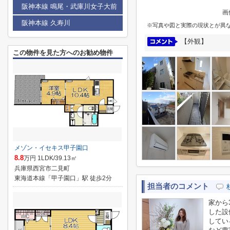
阪神本線 鳴尾・武庫川女子大前
画
阪神本線 久寿川
※写真や図と実際の現状とが異
【外観】
この物件を見た方へのお勧め物件
メゾン・イセキス甲子園口
8.8
万円 1LDK/39.13㎡
兵庫県西宮市二見町
東海道本線「甲子園口」駅 徒歩2分
担当者のコメント
家から
した設
してい