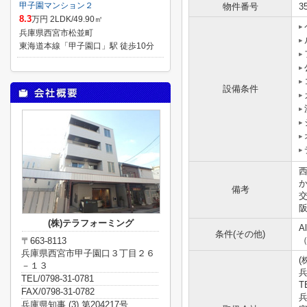
甲子園マンション２
物件番号
3
8.3
万円 2LDK/49.90㎡
兵庫県西宮市松並町
東海道本線「甲子園口」駅 徒歩10分
設備条件
備考
阪
(株)テラフォーミング
A
条件(その他)
（
〒663-8113
兵庫県西宮市甲子園口３丁目２６
(
－１３
TEL/0798-31-0781
T
FAX/0798-31-0782
兵
兵庫県知事 (3) 第204217号