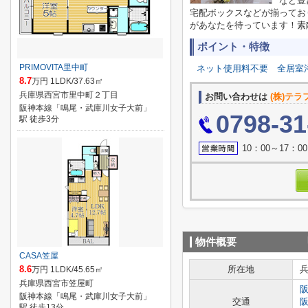
など豊
宅配ボックスなどが揃ってお
があなたを待っています！素敵
ポイント・特徴
PRIMOVITA里中町
ネット使用料不要
全居室
8.7
万円 1LDK/37.63㎡
兵庫県西宮市里中町２丁目
お問い合わせは
(株)テ
阪神本線「鳴尾・武庫川女子大前」
0798-31
駅 徒歩3分
10：00～17
物件概要
CASA笠屋
8.6
所在地
万円 1LDK/45.65㎡
兵庫県西宮市笠屋町
阪神本線「鳴尾・武庫川女子大前」
交通
駅 徒歩13分