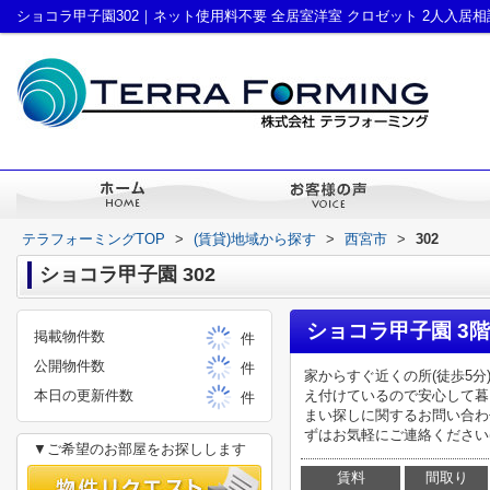
テラフォーミングTOP
>
(賃貸)地域から探す
>
西宮市
>
302
ショコラ甲子園 302
ショコラ甲子園 3階
掲載物件数
件
公開物件数
件
家からすぐ近くの所(徒歩5
本日の更新件数
え付けているので安心して暮
件
まい探しに関するお問い合わ
ずはお気軽にご連絡ください(*^
▼ご希望のお部屋をお探しします
賃料
間取り