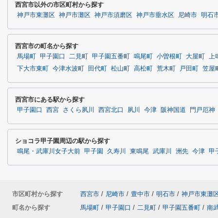
西宮市以外の市区町村から探す
神戸市東灘区
神戸市灘区
神戸市須磨区
神戸市垂水区
尼崎市
明石
西宮市の町名から探す
馬場町
甲子園口
二見町
甲子園五番町
鳴尾町
小曽根町
大屋町
上
下大市東町
今津水波町
田代町
松山町
高松町
荒木町
戸田町
笠屋
西宮市にある駅から探す
甲子園口
西宮
さくら夙川
西宮北口
夙川
今津
阪神国道
門戸厄神
ショコラ甲子園周辺の駅から探す
鳴尾・武庫川女子大前
甲子園
久寿川
東鳴尾
武庫川
洲先
今津
甲
市区町村から探す
西宮市
/
尼崎市
/
豊中市
/
明石市
/
神戸市東灘
町名から探す
馬場町
/
甲子園口
/
二見町
/
甲子園五番町
/
南